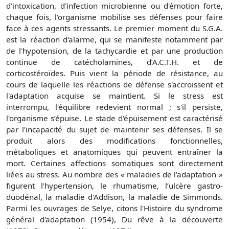
d’intoxication, d'infection microbienne ou d'émotion forte,
chaque fois, l'organisme mobilise ses défenses pour faire
face à ces agents stressants. Le premier moment du S.G.A.
est la réaction d'alarme, qui se manifeste notamment par
de l'hypotension, de la tachycardie et par une production
continue de catécholamines, d’A.C.T.H. et de
corticostéroïdes. Puis vient la période de résistance, au
cours de laquelle les réactions de défense s'accroissent et
l'adaptation acquise se maintient. Si le stress est
interrompu, l'équilibre redevient normal ; s'il persiste,
l'organisme s’épuise. Le stade d'épuisement est caractérisé
par l'incapacité du sujet de maintenir ses défenses. Il se
produit alors des modifications fonctionnelles,
métaboliques et anatomiques qui peuvent entraîner la
mort. Certaines affections somatiques sont directement
liées au stress. Au nombre des « maladies de l’adaptation »
figurent l'hypertension, le rhumatisme, l’ulcère gastro-
duodénal, la maladie d'Addison, la maladie de Simmonds.
Parmi les ouvrages de Selye, citons l'Histoire du syndrome
général d'adaptation (1954), Du rêve à la découverte