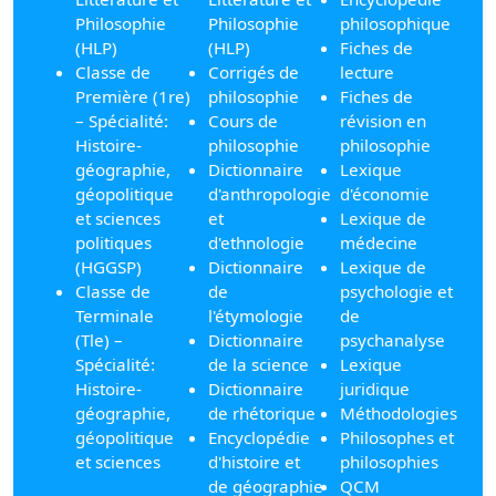
Philosophie
Philosophie
philosophique
(HLP)
(HLP)
Fiches de
Classe de
Corrigés de
lecture
Première (1re)
philosophie
Fiches de
– Spécialité:
Cours de
révision en
Histoire-
philosophie
philosophie
géographie,
Dictionnaire
Lexique
géopolitique
d'anthropologie
d'économie
et sciences
et
Lexique de
politiques
d'ethnologie
médecine
(HGGSP)
Dictionnaire
Lexique de
Classe de
de
psychologie et
Terminale
l'étymologie
de
(Tle) –
Dictionnaire
psychanalyse
Spécialité:
de la science
Lexique
Histoire-
Dictionnaire
juridique
géographie,
de rhétorique
Méthodologies
géopolitique
Encyclopédie
Philosophes et
et sciences
d'histoire et
philosophies
de géographie
QCM