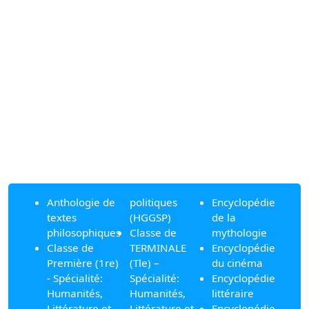
Anthologie de
politiques
Encyclopédie
textes
(HGGSP)
de la
philosophiques
Classe de
mythologie
Classe de
TERMINALE
Encyclopédie
Première (1re)
(Tle) –
du cinéma
- Spécialité:
Spécialité:
Encyclopédie
Humanités,
Humanités,
littéraire
Littérature et
Littérature et
Encyclopédie