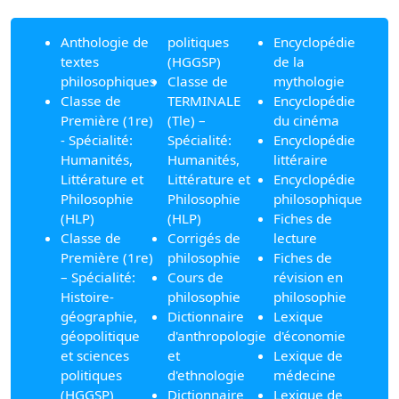
Anthologie de
politiques
Encyclopédie
textes
(HGGSP)
de la
philosophiques
Classe de
mythologie
Classe de
TERMINALE
Encyclopédie
Première (1re)
(Tle) –
du cinéma
- Spécialité:
Spécialité:
Encyclopédie
Humanités,
Humanités,
littéraire
Littérature et
Littérature et
Encyclopédie
Philosophie
Philosophie
philosophique
(HLP)
(HLP)
Fiches de
Classe de
Corrigés de
lecture
Première (1re)
philosophie
Fiches de
– Spécialité:
Cours de
révision en
Histoire-
philosophie
philosophie
géographie,
Dictionnaire
Lexique
géopolitique
d'anthropologie
d'économie
et sciences
et
Lexique de
politiques
d'ethnologie
médecine
(HGGSP)
Dictionnaire
Lexique de