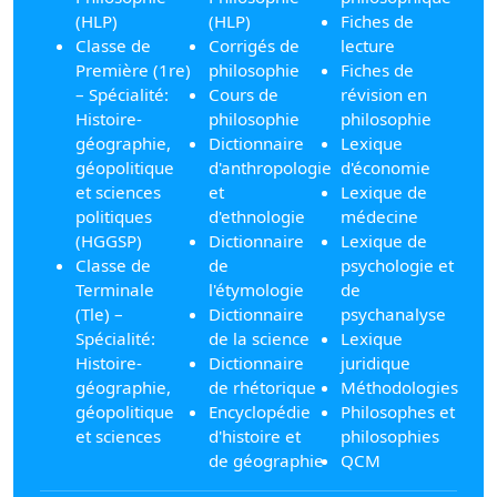
(HLP)
(HLP)
Fiches de
Classe de
Corrigés de
lecture
Première (1re)
philosophie
Fiches de
– Spécialité:
Cours de
révision en
Histoire-
philosophie
philosophie
géographie,
Dictionnaire
Lexique
géopolitique
d'anthropologie
d'économie
et sciences
et
Lexique de
politiques
d'ethnologie
médecine
(HGGSP)
Dictionnaire
Lexique de
Classe de
de
psychologie et
Terminale
l'étymologie
de
(Tle) –
Dictionnaire
psychanalyse
Spécialité:
de la science
Lexique
Histoire-
Dictionnaire
juridique
géographie,
de rhétorique
Méthodologies
géopolitique
Encyclopédie
Philosophes et
et sciences
d'histoire et
philosophies
de géographie
QCM