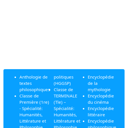
Anthologie de
politiques
Encyclopédie
textes
(HGGSP)
de la
philosophiques
Classe de
mythologie
Classe de
TERMINALE
Encyclopédie
Première (1re)
(Tle) –
du cinéma
- Spécialité:
Spécialité:
Encyclopédie
Humanités,
Humanités,
littéraire
Littérature et
Littérature et
Encyclopédie
Philosophie
Philosophie
philosophique