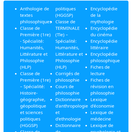
Anthologie de
politiques
Encyclopédie
textes
(HGGSP)
de la
philosophiques
Classe de
mythologie
Classe de
TERMINALE
Encyclopédie
Première (1re)
(Tle) –
du cinéma
- Spécialité:
Spécialité:
Encyclopédie
Humanités,
Humanités,
littéraire
Littérature et
Littérature et
Encyclopédie
Philosophie
Philosophie
philosophique
(HLP)
(HLP)
Fiches de
Classe de
Corrigés de
lecture
Première (1re)
philosophie
Fiches de
– Spécialité:
Cours de
révision en
Histoire-
philosophie
philosophie
géographie,
Dictionnaire
Lexique
géopolitique
d'anthropologie
d'économie
et sciences
et
Lexique de
politiques
d'ethnologie
médecine
(HGGSP)
Dictionnaire
Lexique de
Classe de
de
psychologie et