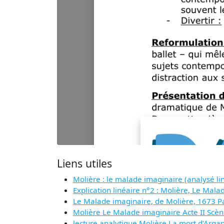
Liens utiles
Molière : le malade imaginaire (analysé li
Explication linéaire n°2 : Molière, Le Malad
Le Malade imaginaire, de Molière, 1673 Par
Molière Le Malade imaginaire Acte II Scèn
lecture analytique Molière La mort d’Arga