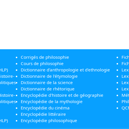
Corrigés de philosophie
Fic
Cours de philosophie
Fic
HLP)
Dictionnaire d'anthropologie et d'ethnologie
Lex
istoire-
Dictionnaire de l'étymologie
Lex
litiques
Dictionnaire de la science
Lex
Dictionnaire de rhétorique
Lex
istoire-
Encyclopédie d'histoire et de géographie
Mét
litiques
Encyclopédie de la mythologie
Phi
Encyclopédie du cinéma
QC
Encyclopédie littéraire
HLP)
Encyclopédie philosophique