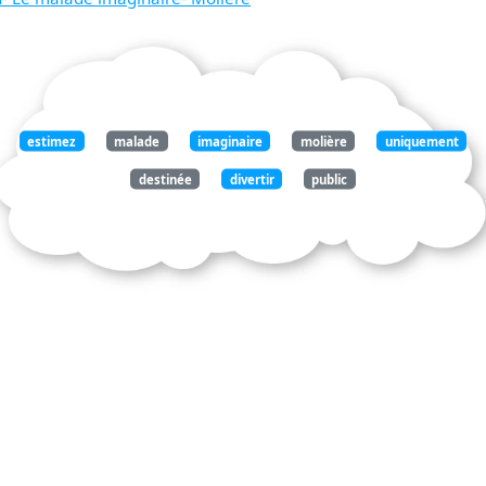
estimez
malade
imaginaire
molière
uniquement
destinée
divertir
public