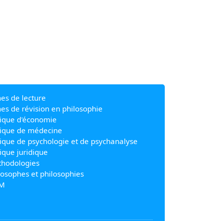
hes de lecture
hes de révision en philosophie
ique d'économie
ique de médecine
ique de psychologie et de psychanalyse
ique juridique
hodologies
losophes et philosophies
M