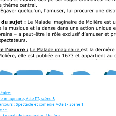
néaire)
e imaginaire, Acte III, scène 3
cours : Spectacle et comédie Acte I - Scène 1
e : 5
n- Le malade imaginaire- Molière