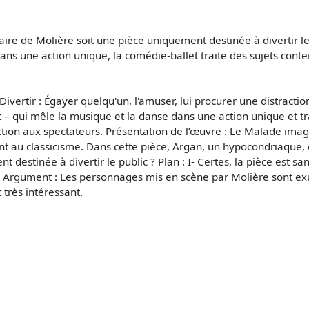
re de Molière soit une pièce uniquement destinée à divertir le p
dans une action unique, la comédie-ballet traite des sujets co
ivertir : Égayer quelqu'un, l'amuser, lui procurer une distracti
– qui mêle la musique et la danse dans une action unique et tra
action aux spectateurs. Présentation de l’œuvre : Le Malade ima
ent au classicisme. Dans cette pièce, Argan, un hypocondriaque, 
 destinée à divertir le public ? Plan : I- Certes, la pièce est 
. Argument : Les personnages mis en scène par Molière sont exu
très intéressant.