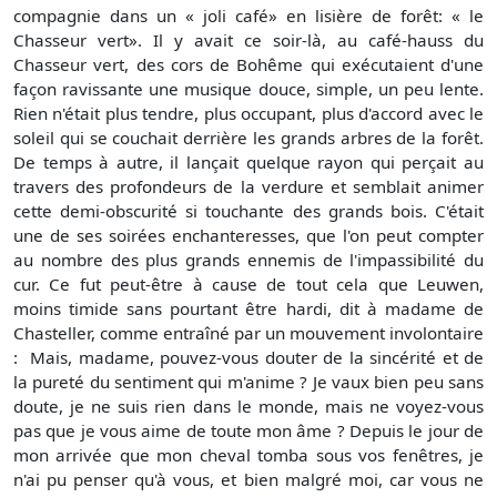
compagnie dans un « joli café» en lisière de forêt: « le
Chasseur vert». Il y avait ce soir-là, au café-hauss du
Chasseur vert, des cors de Bohême qui exécutaient d'une
façon ravissante une musique douce, simple, un peu lente.
Rien n'était plus tendre, plus occupant, plus d'accord avec le
soleil qui se couchait derrière les grands arbres de la forêt.
De temps à autre, il lançait quelque rayon qui perçait au
travers des profondeurs de la verdure et semblait animer
cette demi-obscurité si touchante des grands bois. C'était
une de ses soirées enchanteresses, que l'on peut compter
au nombre des plus grands ennemis de l'impassibilité du
cur. Ce fut peut-être à cause de tout cela que Leuwen,
moins timide sans pourtant être hardi, dit à madame de
Chasteller, comme entraîné par un mouvement involontaire
:  Mais, madame, pouvez-vous douter de la sincérité et de
la pureté du sentiment qui m'anime ? Je vaux bien peu sans
doute, je ne suis rien dans le monde, mais ne voyez-vous
pas que je vous aime de toute mon âme ? Depuis le jour de
mon arrivée que mon cheval tomba sous vos fenêtres, je
n'ai pu penser qu'à vous, et bien malgré moi, car vous ne