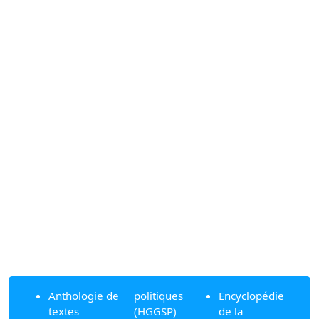
Anthologie de
politiques
Encyclopédie
textes
(HGGSP)
de la