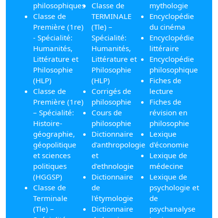
philosophiques
Classe de
mythologie
Classe de
TERMINALE
Encyclopédie
Première (1re)
(Tle) –
du cinéma
- Spécialité:
Spécialité:
Encyclopédie
Humanités,
Humanités,
littéraire
Littérature et
Littérature et
Encyclopédie
Philosophie
Philosophie
philosophique
(HLP)
(HLP)
Fiches de
Classe de
Corrigés de
lecture
Première (1re)
philosophie
Fiches de
– Spécialité:
Cours de
révision en
Histoire-
philosophie
philosophie
géographie,
Dictionnaire
Lexique
géopolitique
d'anthropologie
d'économie
et sciences
et
Lexique de
politiques
d'ethnologie
médecine
(HGGSP)
Dictionnaire
Lexique de
Classe de
de
psychologie et
Terminale
l'étymologie
de
(Tle) –
Dictionnaire
psychanalyse