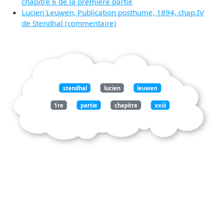
chapitre 6 de la première partie
Lucien Leuwen, Publication posthume, 1894, chap.IV
de Stendhal (commentaire)
stendhal
lucien
leuwen
1re
partie
chapitre
xxiii
bonheur