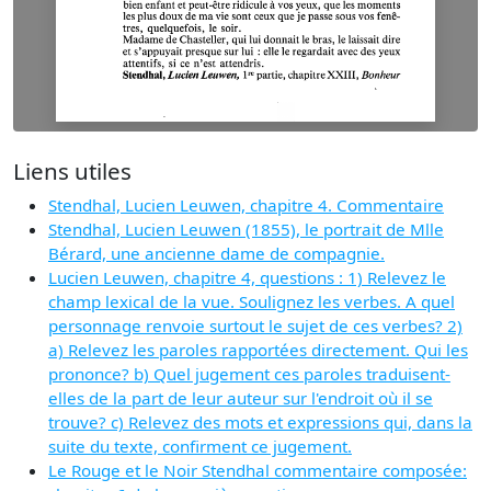
Liens utiles
Stendhal, Lucien Leuwen, chapitre 4. Commentaire
Stendhal, Lucien Leuwen (1855), le portrait de Mlle
Bérard, une ancienne dame de compagnie.
Lucien Leuwen, chapitre 4, questions : 1) Relevez le
champ lexical de la vue. Soulignez les verbes. A quel
personnage renvoie surtout le sujet de ces verbes? 2)
a) Relevez les paroles rapportées directement. Qui les
prononce? b) Quel jugement ces paroles traduisent-
elles de la part de leur auteur sur l'endroit où il se
trouve? c) Relevez des mots et expressions qui, dans la
suite du texte, confirment ce jugement.
Le Rouge et le Noir Stendhal commentaire composée: