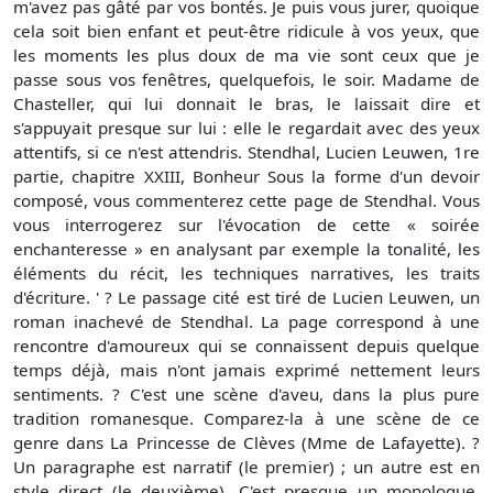
m'avez pas gâté par vos bontés. Je puis vous jurer, quoique
cela soit bien enfant et peut-être ridicule à vos yeux, que
les moments les plus doux de ma vie sont ceux que je
passe sous vos fenêtres, quelquefois, le soir. Madame de
Chasteller, qui lui donnait le bras, le laissait dire et
s'appuyait presque sur lui : elle le regardait avec des yeux
attentifs, si ce n'est attendris. Stendhal, Lucien Leuwen, 1re
partie, chapitre XXIII, Bonheur Sous la forme d'un devoir
composé, vous commenterez cette page de Stendhal. Vous
vous interrogerez sur l'évocation de cette « soirée
enchanteresse » en analysant par exemple la tonalité, les
éléments du récit, les techniques narratives, les traits
d'écriture. ' ? Le passage cité est tiré de Lucien Leuwen, un
roman inachevé de Stendhal. La page correspond à une
rencontre d'amoureux qui se connaissent depuis quelque
temps déjà, mais n'ont jamais exprimé nettement leurs
sentiments. ? C'est une scène d'aveu, dans la plus pure
tradition romanesque. Comparez-la à une scène de ce
genre dans La Princesse de Clèves (Mme de Lafayette). ?
Un paragraphe est narratif (le premier) ; un autre est en
style direct (le deuxième). C'est presque un monologue,