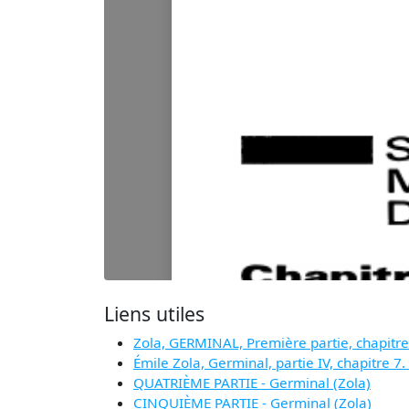
Liens utiles
Zola, GERMINAL, Première partie, chapitre 1
Émile Zola, Germinal, partie IV, chapitre 
QUATRIÈME PARTIE - Germinal (Zola)
CINQUIÈME PARTIE - Germinal (Zola)