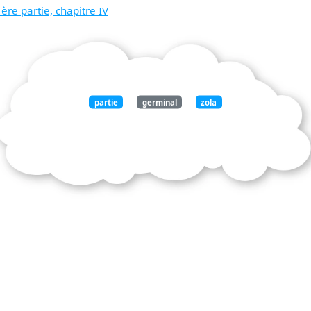
re partie, chapitre IV
partie
germinal
zola