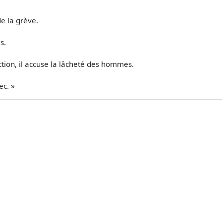
e la grève.
s.
tion, il accuse la lâcheté des hommes.
ec. »