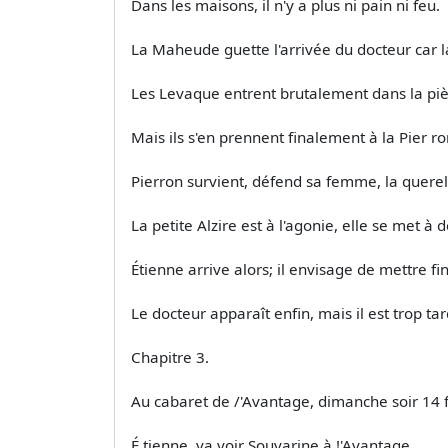
Dans les maisons, il n'y a plus ni pain ni feu.
La Maheude guette l'arrivée du docteur car la 
Les Levaque entrent brutalement dans la pièc
Mais ils s'en prennent finalement à la Pier­
Pierron survient, défend sa femme, la querel
La petite Alzire est à l'agonie, elle se met à dé
Étienne arrive alors; il envisage de mettre f
Le docteur apparaît enfin, mais il est trop tar
Chapitre 3.
Au cabaret de /'Avantage, dimanche soir 14 f
É tienne .va voir Souvarine à !'Avantage.