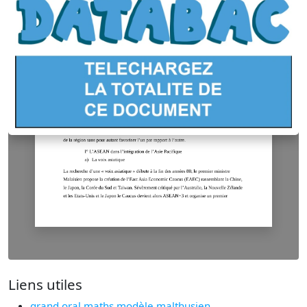
Liens utiles
grand oral maths modèle malthusien