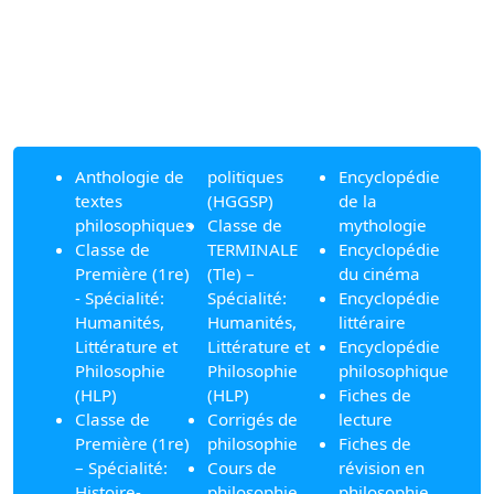
Anthologie de
politiques
Encyclopédie
textes
(HGGSP)
de la
philosophiques
Classe de
mythologie
Classe de
TERMINALE
Encyclopédie
Première (1re)
(Tle) –
du cinéma
- Spécialité:
Spécialité:
Encyclopédie
Humanités,
Humanités,
littéraire
Littérature et
Littérature et
Encyclopédie
Philosophie
Philosophie
philosophique
(HLP)
(HLP)
Fiches de
Classe de
Corrigés de
lecture
Première (1re)
philosophie
Fiches de
– Spécialité:
Cours de
révision en
Histoire-
philosophie
philosophie