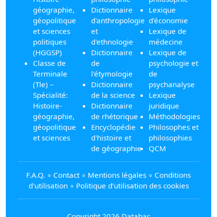
géographie,
Dictionnaire
Lexique
géopolitique
d'anthropologie
d'économie
et sciences
et
Lexique de
politiques
d'ethnologie
médecine
(HGGSP)
Dictionnaire
Lexique de
Classe de
de
psychologie et
Terminale
l'étymologie
de
(Tle) –
Dictionnaire
psychanalyse
Spécialité:
de la science
Lexique
Histoire-
Dictionnaire
juridique
géographie,
de rhétorique
Méthodologies
géopolitique
Encyclopédie
Philosophes et
et sciences
d'histoire et
philosophies
de géographie
QCM
F.A.Q.
∘
Contact
∘
Mentions légales
∘
Conditions
d'utilisation
∘
Politique d’utilisation des cookies
Copyright 2026 Databac