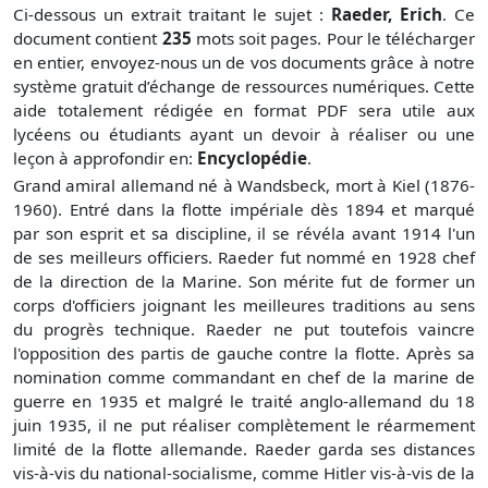
Ci-dessous un extrait traitant le sujet :
Raeder, Erich
. Ce
document contient
235
mots soit
pages. Pour le télécharger
en entier, envoyez-nous un de vos documents grâce à notre
système gratuit
d’échange de ressources numériques. Cette
aide totalement rédigée en format PDF sera utile aux
lycéens ou étudiants ayant un devoir à réaliser ou une
leçon à approfondir en:
Encyclopédie
.
Grand amiral allemand né à Wandsbeck, mort à Kiel (1876-
1960). Entré dans la flotte impériale dès 1894 et marqué
par son esprit et sa discipline, il se révéla avant 1914 l'un
de ses meilleurs officiers. Raeder fut nommé en 1928 chef
de la direction de la Marine. Son mérite fut de former un
corps d'officiers joignant les meilleures traditions au sens
du progrès technique. Raeder ne put toutefois vaincre
l'opposition des partis de gauche contre la flotte. Après sa
nomination comme commandant en chef de la marine de
guerre en 1935 et malgré le traité anglo-allemand du 18
juin 1935, il ne put réaliser complètement le réarmement
limité de la flotte allemande. Raeder garda ses distances
vis-à-vis du national-socialisme, comme Hitler vis-à-vis de la