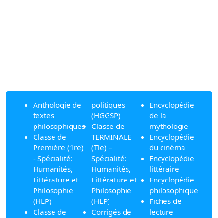
Anthologie de
politiques
Encyclopédie
textes
(HGGSP)
de la
philosophiques
Classe de
mythologie
Classe de
TERMINALE
Encyclopédie
Première (1re)
(Tle) –
du cinéma
- Spécialité:
Spécialité:
Encyclopédie
Humanités,
Humanités,
littéraire
Littérature et
Littérature et
Encyclopédie
Philosophie
Philosophie
philosophique
(HLP)
(HLP)
Fiches de
Classe de
Corrigés de
lecture