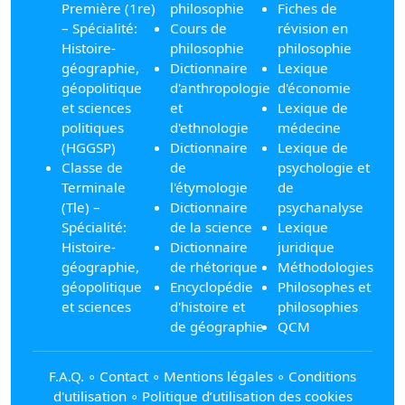
Première (1re)
philosophie
Fiches de
– Spécialité:
Cours de
révision en
Histoire-
philosophie
philosophie
géographie,
Dictionnaire
Lexique
géopolitique
d'anthropologie
d'économie
et sciences
et
Lexique de
politiques
d'ethnologie
médecine
(HGGSP)
Dictionnaire
Lexique de
Classe de
de
psychologie et
Terminale
l'étymologie
de
(Tle) –
Dictionnaire
psychanalyse
Spécialité:
de la science
Lexique
Histoire-
Dictionnaire
juridique
géographie,
de rhétorique
Méthodologies
géopolitique
Encyclopédie
Philosophes et
et sciences
d'histoire et
philosophies
de géographie
QCM
F.A.Q.
∘
Contact
∘
Mentions légales
∘
Conditions
d'utilisation
∘
Politique d’utilisation des cookies