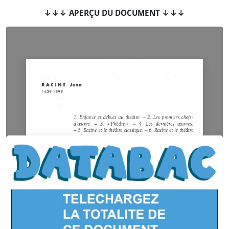
↓↓↓ APERÇU DU DOCUMENT ↓↓↓