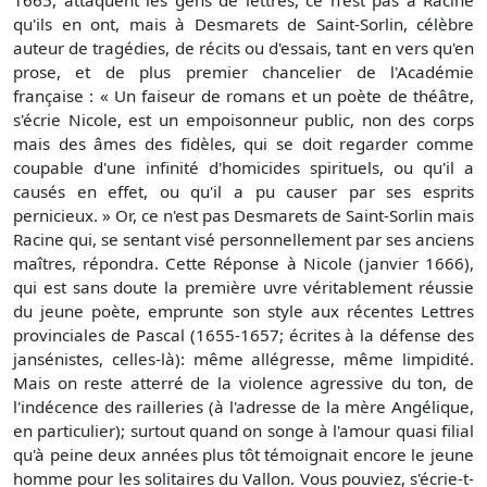
1665, attaquent les gens de lettres, ce n'est pas à Racine
qu'ils en ont, mais à Desmarets de Saint-Sorlin, célèbre
auteur de tragédies, de récits ou d'essais, tant en vers qu'en
prose, et de plus premier chancelier de l'Académie
française : « Un faiseur de romans et un poète de théâtre,
s'écrie Nicole, est un empoisonneur public, non des corps
mais des âmes des fidèles, qui se doit regarder comme
coupable d'une infinité d'homicides spirituels, ou qu'il a
causés en effet, ou qu'il a pu causer par ses esprits
pernicieux. » Or, ce n'est pas Desmarets de Saint-Sorlin mais
Racine qui, se sentant visé personnellement par ses anciens
maîtres, répondra. Cette Réponse à Nicole (janvier 1666),
qui est sans doute la première uvre véritablement réussie
du jeune poète, emprunte son style aux récentes Lettres
provinciales de Pascal (1655-1657; écrites à la défense des
jansénistes, celles-là): même allégresse, même limpidité.
Mais on reste atterré de la violence agressive du ton, de
l'indécence des railleries (à l'adresse de la mère Angélique,
en particulier); surtout quand on songe à l'amour quasi filial
qu'à peine deux années plus tôt témoignait encore le jeune
homme pour les solitaires du Vallon. Vous pouviez, s'écrie-t-