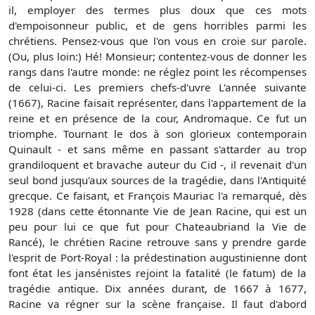
il, employer des termes plus doux que ces mots
d'empoisonneur public, et de gens horribles parmi les
chrétiens. Pensez-vous que l'on vous en croie sur parole.
(Ou, plus loin:) Hé! Monsieur; contentez-vous de donner les
rangs dans l'autre monde: ne réglez point les récompenses
de celui-ci. Les premiers chefs-d'uvre L'année suivante
(1667), Racine faisait représenter, dans l'appartement de la
reine et en présence de la cour, Andromaque. Ce fut un
triomphe. Tournant le dos à son glorieux contemporain
Quinault - et sans même en passant s'attarder au trop
grandiloquent et bravache auteur du Cid -, il revenait d'un
seul bond jusqu'aux sources de la tragédie, dans l'Antiquité
grecque. Ce faisant, et François Mauriac l'a remarqué, dès
1928 (dans cette étonnante Vie de Jean Racine, qui est un
peu pour lui ce que fut pour Chateaubriand la Vie de
Rancé), le chrétien Racine retrouve sans y prendre garde
l'esprit de Port-Royal : la prédestination augustinienne dont
font état les jansénistes rejoint la fatalité (le fatum) de la
tragédie antique. Dix années durant, de 1667 à 1677,
Racine va régner sur la scène française. Il faut d'abord