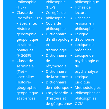
Philosophie
Philosophie
philosophique
(HLP)
(HLP)
Fiches de
Classe de
Corrigés de
lecture
Première (1re)
philosophie
Fiches de
– Spécialité:
Cours de
révision en
Histoire-
philosophie
philosophie
géographie,
Dictionnaire
Lexique
géopolitique
d'anthropologie
d'économie
et sciences
et
Lexique de
politiques
d'ethnologie
médecine
(HGGSP)
Dictionnaire
Lexique de
Classe de
de
psychologie et
Terminale
l'étymologie
de
(Tle) –
Dictionnaire
psychanalyse
Spécialité:
de la science
Lexique
Histoire-
Dictionnaire
juridique
géographie,
de rhétorique
Méthodologies
géopolitique
Encyclopédie
Philosophes et
et sciences
d'histoire et
philosophies
de géographie
QCM