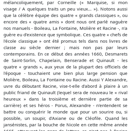
mélancoliquement, par Corneille (« Marquise, si mon
visage / A quelques traits un peu vieux... »). Notons aussi
que la célèbre équipe des quatre « grands classiques », ou
encore des « quatre amis » dont nous ont parlé naguère
nos manuels - Boileau, La Fontaine, Molière et Racine -, n'a
guère eu d'existence que symbolique. Ces quatre « chefs de
l'école classique » ont été promus tels dans nos livres de
classe au siècle dernier ; mais non pas par leurs
contemporains. En ce début des années 1660, Desmarets
de Saint-Sorlin, Chapelain, Benserade et Quinault - les
quatre « grands », aux yeux de la plupart des officiels de
l'époque - touchaient une bien plus large pension que
Molière, Boileau, La Fontaine ou Racine. Aussi Y Alexandre,
uvre du débutant Racine, vise-t-elle d'abord à plaire à un
public friand de Quinault (lequel sera de nouveau le « rival
heureux » dans la troisième et dernière partie de sa
carrière) et ses héros - Porus, Alexandre - n'entendent se
battre ou conquérir le monde que pour un sourire ou, si
possible, un soupir, d'Axiane ou de Cléofile. Quand les
jansénistes, par la bouche de Nicole en cette même année