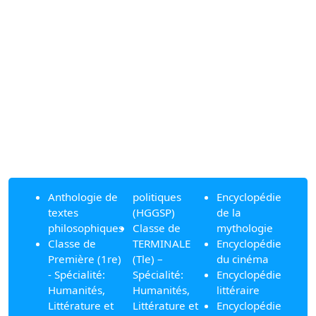
Anthologie de
politiques
Encyclopédie
textes
(HGGSP)
de la
philosophiques
Classe de
mythologie
Classe de
TERMINALE
Encyclopédie
Première (1re)
(Tle) –
du cinéma
- Spécialité:
Spécialité:
Encyclopédie
Humanités,
Humanités,
littéraire
Littérature et
Littérature et
Encyclopédie