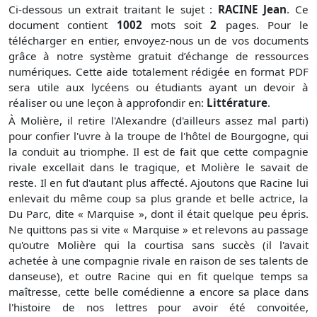
Ci-dessous un extrait traitant le sujet :
RACINE Jean
. Ce
document contient
1002
mots soit
2
pages. Pour le
télécharger en entier, envoyez-nous un de vos documents
grâce à notre système gratuit
d’échange de ressources
numériques. Cette aide totalement rédigée en format PDF
sera utile aux lycéens ou étudiants ayant un devoir à
réaliser ou une leçon à approfondir en:
Littérature
.
À Molière, il retire l'Alexandre (d'ailleurs assez mal parti)
pour confier l'uvre à la troupe de l'hôtel de Bourgogne, qui
la conduit au triomphe. Il est de fait que cette compagnie
rivale excellait dans le tragique, et Molière le savait de
reste. Il en fut d'autant plus affecté. Ajoutons que Racine lui
enlevait du même coup sa plus grande et belle actrice, la
Du Parc, dite « Marquise », dont il était quelque peu épris.
Ne quittons pas si vite « Marquise » et relevons au passage
qu'outre Molière qui la courtisa sans succès (il l'avait
achetée à une compagnie rivale en raison de ses talents de
danseuse), et outre Racine qui en fit quelque temps sa
maîtresse, cette belle comédienne a encore sa place dans
l'histoire de nos lettres pour avoir été convoitée,