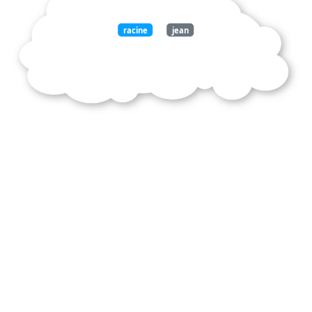
racine
jean