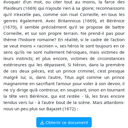
évoquer d'un mot, ou citer tout au moins, la farce des
Plaideurs (1669) qui n'ajoute rien à sa gloire; reconnaissons
qu'il n'excelle pas, comme son rival Corneille, en tous les
genres également. Avec Britannicus (1669), et Bérénice
(1670), il semble précisément qu'il se propose de battre
Corneille, et sur son propre terrain. Ne prend-il pas pour
thème l'histoire romaine? En réalité, si le cadre de l'action
se veut moins « racinien », ses héros le sont toujours en ce
sens qu'ils ne sont nullement héroïques, mais victimes de
leurs instincts; et plus encore, victimes de circonstances
extérieures qui les dépassent. Si Néron, dans la première
de ces deux pièces, est un prince criminel, c'est presque
malgré lui; si, dans l'autre, Titus agit comme un prince
magnanime en sacrifiant l'amour pour voler à son devoir, il
ne s'y dirige qu'à contrecur, en soupirant, sinon en tournant
la tête vers Bérénice, qui est restée - là, les bras encore
tendus vers lui - à l'autre bout de la scène. Mais attardons-
nous un peu plus sur Bajazet (1672) :
Obtenir ce document