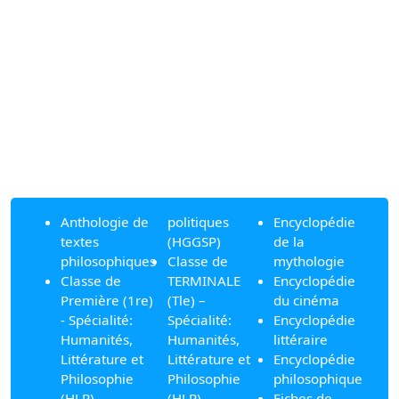
Anthologie de
politiques
Encyclopédie
textes
(HGGSP)
de la
philosophiques
Classe de
mythologie
Classe de
TERMINALE
Encyclopédie
Première (1re)
(Tle) –
du cinéma
- Spécialité:
Spécialité:
Encyclopédie
Humanités,
Humanités,
littéraire
Littérature et
Littérature et
Encyclopédie
Philosophie
Philosophie
philosophique
(HLP)
(HLP)
Fiches de