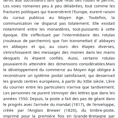
servit aux successeurs tant que l'état des routes le permit.
Les voies romaines peu à peu délabrées, tout comme les
fractures politiques qui traversèrent l'Europe, eurent raison
du cursus publicus au Moyen Age. Toutefois, la
communication ne disparut pas totalement. Elle existait
notamment entre les monastères, tout-puissants à cette
époque. Elle s'effectuait par l'intermédiaire des rotulas
(rouleaux de parchemin) que l'on transmettait d' abbayes
en abbayes et qui, au cours des étapes diverses,
s'enrichissaient des messages des moines dans les mains
desquels ils étaient confiés. Aussi, certains rotulas
pouvaient-ils atteindre des dimensions considérables.Mais
le développement du commerce au Moyen Age obligea à
reconstruire un système postal satisfaisant, qui desservait
les grands centres européens, à partir du XIIIe siècle. L'ère
du courrier entre les particuliers n'arriva que tardivement.
Les personnes ne purent s'envoyer des lettres que dans les
années 1550. Depuis, la poste a fait des pas de géant dans
le progrès avec l'arrivée du mandat (1817), de l'enveloppe,
créée par l'Anglais Brewer (1820), du timbre-poste,
imprimé pour la première fois en Grande-Bretagne par