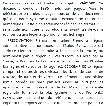
Ci-dessous un extrait traitant le sujet :
Piémont
. Ce
document contient
1935
mots soit
pages. Pour le
télécharger en entier, envoyez-nous un de vos documents
grâce à notre système gratuit
d’échange de ressources
numériques. Cette aide totalement rédigée en format PDF
sera utile aux lycéens ou étudiants ayant un devoir à
réaliser ou une leçon à approfondir en:
Echange
.
1 PRÉSENTATION Piémont, en italien Piemonte, région
administrative du nord-ouest de l’Italie. Sa capitale est
Turin.Le Piémont est délimité à l’ouest par la France, au
nord-ouest par la région du Val d’Aoste, au nord par la
Suisse, à l’est par la Lombardie, au sud-est par l’Émilie-
Romagne, et au sud par la Ligurie.2 GÉOGRAPHIE La région
comprend les provinces d’Alexandrie, d’Asti, de Cueno, de
Novare, de Turin et de Vercelli. Le Piémont est une plaine
fertile bordée au nord par les Alpes, au sud par les
Apennins, et au nord-est par le lac Majeur. La capitale
régionale Turin est la plus grande ville du Piémont.3
ÉCONOMIE La plaine du Piémont, l’une des plus
importantes régions agricoles d’Italie, est drainée par le Pô