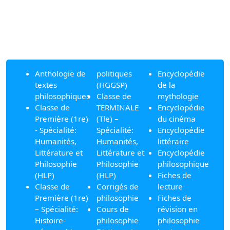
Anthologie de
politiques
Encyclopédie
textes
(HGGSP)
de la
philosophiques
Classe de
mythologie
Classe de
TERMINALE
Encyclopédie
Première (1re)
(Tle) –
du cinéma
- Spécialité:
Spécialité:
Encyclopédie
Humanités,
Humanités,
littéraire
Littérature et
Littérature et
Encyclopédie
Philosophie
Philosophie
philosophique
(HLP)
(HLP)
Fiches de
Classe de
Corrigés de
lecture
Première (1re)
philosophie
Fiches de
– Spécialité:
Cours de
révision en
Histoire-
philosophie
philosophie