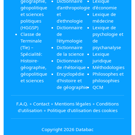
géographie,
Dictionnaire
Lexique
géopolitique
d'anthropologie
d'économie
et sciences
et
Lexique de
politiques
d'ethnologie
médecine
(HGGSP)
Dictionnaire
Lexique de
Classe de
de
psychologie et
Terminale
l'étymologie
de
(Tle) –
Dictionnaire
psychanalyse
Spécialité:
de la science
Lexique
Histoire-
Dictionnaire
juridique
géographie,
de rhétorique
Méthodologies
géopolitique
Encyclopédie
Philosophes et
et sciences
d'histoire et
philosophies
de géographie
QCM
F.A.Q.
∘
Contact
∘
Mentions légales
∘
Conditions
d'utilisation
∘
Politique d’utilisation des cookies
Copyright 2026 Databac