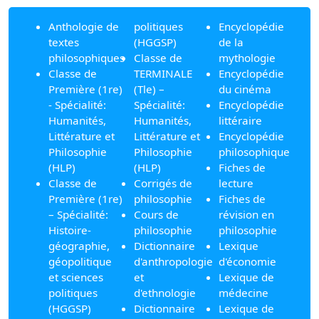
Anthologie de
politiques
Encyclopédie
textes
(HGGSP)
de la
philosophiques
Classe de
mythologie
Classe de
TERMINALE
Encyclopédie
Première (1re)
(Tle) –
du cinéma
- Spécialité:
Spécialité:
Encyclopédie
Humanités,
Humanités,
littéraire
Littérature et
Littérature et
Encyclopédie
Philosophie
Philosophie
philosophique
(HLP)
(HLP)
Fiches de
Classe de
Corrigés de
lecture
Première (1re)
philosophie
Fiches de
– Spécialité:
Cours de
révision en
Histoire-
philosophie
philosophie
géographie,
Dictionnaire
Lexique
géopolitique
d'anthropologie
d'économie
et sciences
et
Lexique de
politiques
d'ethnologie
médecine
(HGGSP)
Dictionnaire
Lexique de