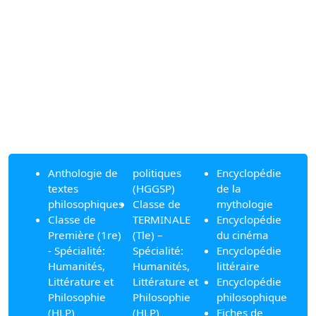
Anthologie de
politiques
Encyclopédie
textes
(HGGSP)
de la
philosophiques
Classe de
mythologie
Classe de
TERMINALE
Encyclopédie
Première (1re)
(Tle) –
du cinéma
- Spécialité:
Spécialité:
Encyclopédie
Humanités,
Humanités,
littéraire
Littérature et
Littérature et
Encyclopédie
Philosophie
Philosophie
philosophique
(HLP)
(HLP)
Fiches de