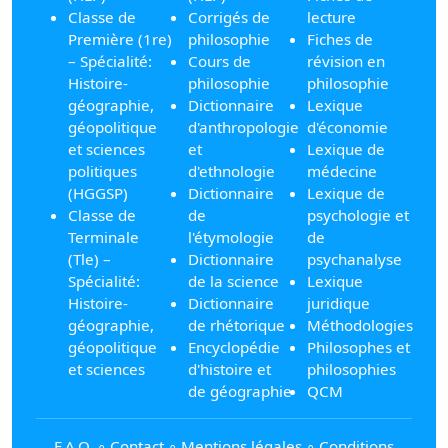
Classe de
Corrigés de
lecture
Première (1re)
philosophie
Fiches de
– Spécialité:
Cours de
révision en
Histoire-
philosophie
philosophie
géographie,
Dictionnaire
Lexique
géopolitique
d'anthropologie
d'économie
et sciences
et
Lexique de
politiques
d'ethnologie
médecine
(HGGSP)
Dictionnaire
Lexique de
Classe de
de
psychologie et
Terminale
l'étymologie
de
(Tle) –
Dictionnaire
psychanalyse
Spécialité:
de la science
Lexique
Histoire-
Dictionnaire
juridique
géographie,
de rhétorique
Méthodologies
géopolitique
Encyclopédie
Philosophes et
et sciences
d'histoire et
philosophies
de géographie
QCM
F.A.Q.
∘
Contact
∘
Mentions légales
∘
Conditions