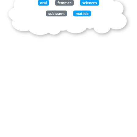
oral
femmes
sciences
subissent
matilda