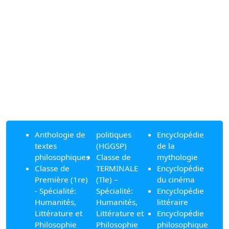
Anthologie de
politiques
Encyclopédie
textes
(HGGSP)
de la
philosophiques
Classe de
mythologie
Classe de
TERMINALE
Encyclopédie
Première (1re)
(Tle) –
du cinéma
- Spécialité:
Spécialité:
Encyclopédie
Humanités,
Humanités,
littéraire
Littérature et
Littérature et
Encyclopédie
Philosophie
Philosophie
philosophique