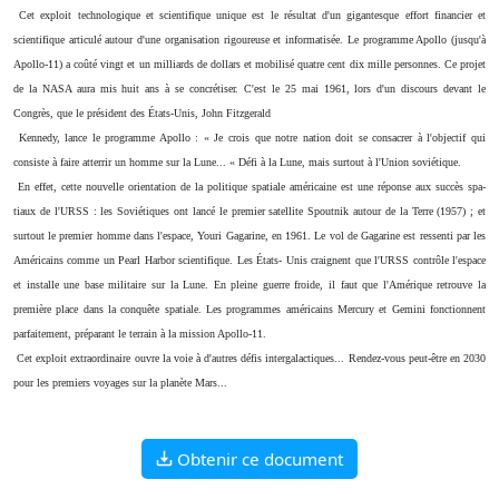
Cet exploit technologique et scientifique unique est le résultat d'un gigantesque effort financier et
scientifique articulé autour d'une organisation rigoureuse et informatisée. Le programme Apollo (jusqu'à
Apollo-11) a coûté vingt et un milliards de dollars et mobilisé quatre cent dix mille personnes. Ce projet
de la NASA aura mis huit ans à se concrétiser. C'est le 25 mai 1961, lors d'un discours devant le
Congrès, que le président des États-Unis, John Fitzgerald
Kennedy, lance le programme Apollo : « Je crois que notre nation doit se consacrer à l'objectif qui
consiste à faire atterrir un homme sur la Lune... « Défi à la Lune, mais surtout à l'Union soviétique.
En effet, cette nouvelle orientation de la politique spatiale américaine est une réponse aux succès spa-
tiaux de l'URSS : les Soviétiques ont lancé le premier satellite Spoutnik autour de la Terre (1957) ; et
surtout le premier homme dans l'espace, Youri Gagarine, en 1961. Le vol de Gagarine est ressenti par les
Américains comme un Pearl Harbor scientifique. Les États- Unis craignent que l'URSS contrôle l'espace
et installe une base militaire sur la Lune. En pleine guerre froide, il faut que l'Amérique retrouve la
première place dans la conquête spatiale. Les programmes américains Mercury et Gemini fonctionnent
parfaitement, préparant le terrain à la mission Apollo-11.
Cet exploit extraordinaire ouvre la voie à d'autres défis intergalactiques... Rendez-vous peut-être en 2030
pour les premiers voyages sur la planète Mars...
Obtenir ce document