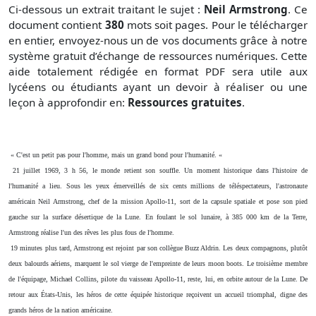
Ci-dessous un extrait traitant le sujet :
Neil Armstrong
. Ce
document contient
380
mots soit
pages. Pour le télécharger
en entier, envoyez-nous un de vos documents grâce à notre
système gratuit
d’échange de ressources numériques. Cette
aide totalement rédigée en format PDF sera utile aux
lycéens ou étudiants ayant un devoir à réaliser ou une
leçon à approfondir en:
Ressources gratuites
.
« C'est un petit pas pour l'homme, mais un grand bond pour l'humanité. «
21 juillet 1969, 3 h 56, le monde retient son souffle. Un moment historique dans l'histoire de
l'humanité a lieu. Sous les yeux émerveillés de six cents millions de téléspectateurs, l'astronaute
américain Neil Armstrong, chef de la mission Apollo-11, sort de la capsule spatiale et pose son pied
gauche sur la surface désertique de la Lune. En foulant le sol lunaire, à 385 000 km de la Terre,
Armstrong réalise l'un des rêves les plus fous de l'homme.
19 minutes plus tard, Armstrong est rejoint par son collègue Buzz Aldrin. Les deux compagnons, plutôt
deux balourds aériens, marquent le sol vierge de l'empreinte de leurs moon boots. Le troisième membre
de l'équipage, Michael Collins, pilote du vaisseau Apollo-11, reste, lui, en orbite autour de la Lune. De
retour aux États-Unis, les héros de cette équipée historique reçoivent un accueil triomphal, digne des
grands héros de la nation américaine.