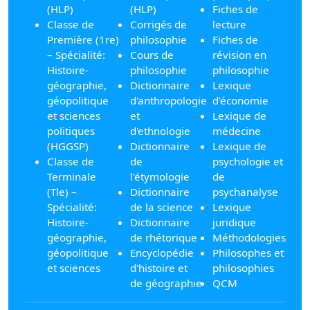
(HLP)
(HLP)
Fiches de
Classe de
Corrigés de
lecture
Première (1re)
philosophie
Fiches de
– Spécialité:
Cours de
révision en
Histoire-
philosophie
philosophie
géographie,
Dictionnaire
Lexique
géopolitique
d'anthropologie
d'économie
et sciences
et
Lexique de
politiques
d'ethnologie
médecine
(HGGSP)
Dictionnaire
Lexique de
Classe de
de
psychologie et
Terminale
l'étymologie
de
(Tle) –
Dictionnaire
psychanalyse
Spécialité:
de la science
Lexique
Histoire-
Dictionnaire
juridique
géographie,
de rhétorique
Méthodologies
géopolitique
Encyclopédie
Philosophes et
et sciences
d'histoire et
philosophies
de géographie
QCM