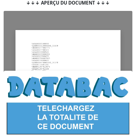
↓↓↓ APERÇU DU DOCUMENT ↓↓↓