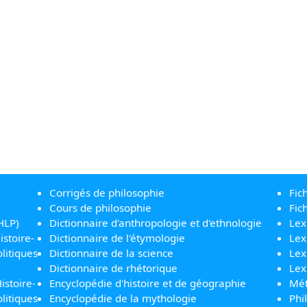
Corrigés de philosophie
Fic
Cours de philosophie
Fic
HLP)
Dictionnaire d'anthropologie et d'ethnologie
Lex
istoire-
Dictionnaire de l'étymologie
Lex
litiques
Dictionnaire de la science
Lex
Dictionnaire de rhétorique
Lex
istoire-
Encyclopédie d'histoire et de géographie
Mét
litiques
Encyclopédie de la mythologie
Phi