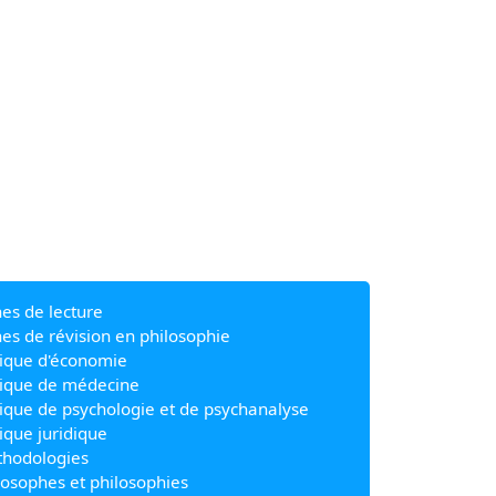
hes de lecture
hes de révision en philosophie
ique d'économie
ique de médecine
ique de psychologie et de psychanalyse
ique juridique
hodologies
losophes et philosophies