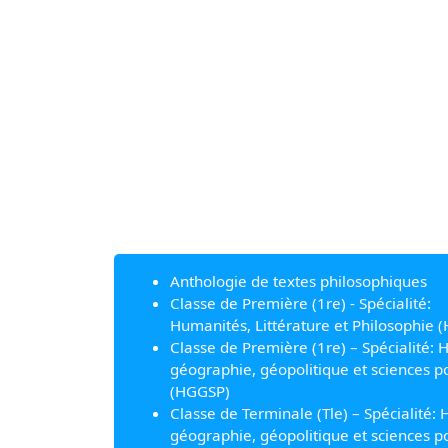
Anthologie de textes philosophiques
Classe de Première (1re) - Spécialité:
Humanités, Littérature et Philosophie (
Classe de Première (1re) – Spécialité: H
géographie, géopolitique et sciences po
(HGGSP)
Classe de Terminale (Tle) – Spécialité: H
géographie, géopolitique et sciences po