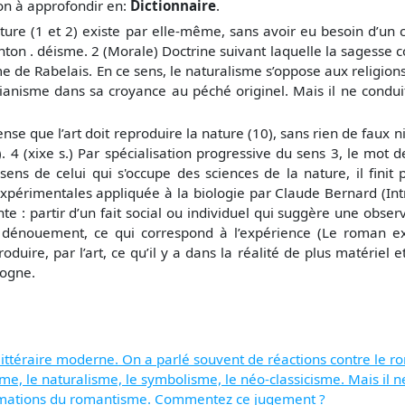
çon à approfondir en:
Dictionnaire
.
ture (1 et 2) existe par elle-même, sans avoir eu besoin d’un cré
nton . déisme. 2 (Morale) Doctrine suivant laquelle la sagesse co
lisme de Rabelais. En ce sens, le naturalisme s’oppose aux religi
ianisme dans sa croyance au péché originel. Mais il ne condui
nse que l’art doit reproduire la nature (10), sans rien de faux ni d
). 4 (xixe s.) Par spécialisation progressive du sens 3, le mot 
sens de celui qui s'occupe des sciences de la nature, il finit 
 expérimentales appliquée à la biologie par Claude Bernard (In
 : partir d’un fait social ou individuel qui suggère une observa
u dénouement, ce qui correspond à l’expérience (Le roman exp
oduire, par l’art, ce qu’il y a dans la réalité de plus matériel e
rogne.
littéraire moderne. On a parlé souvent de réactions contre le
 le naturalisme, le symbolisme, le néo-classicisme. Mais il ne s
ormations du romantisme. Commentez ce jugement ?