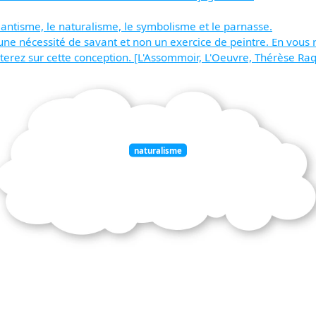
mantisme, le naturalisme, le symbolisme et le parnasse.
t une nécessité de savant et non un exercice de peintre. En vou
terez sur cette conception. [L'Assommoir, L'Oeuvre, Thérèse Ra
naturalisme