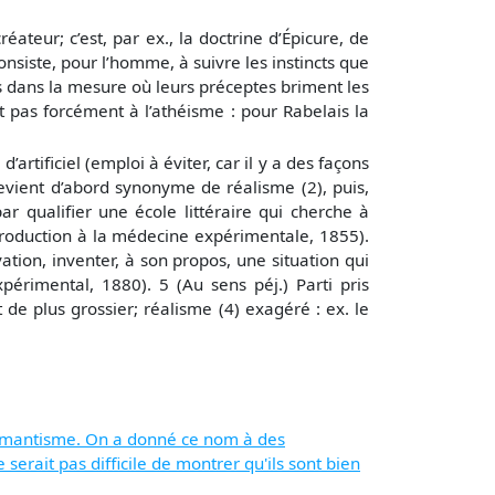
ateur; c’est, par ex., la doctrine d’Épicure, de
nsiste, pour l’homme, à suivre les instincts que
ons dans la mesure où leurs préceptes briment les
t pas forcément à l’athéisme : pour Rabelais la
’artificiel (emploi à éviter, car il y a des façons
devient d’abord synonyme de réalisme (2), puis,
par qualifier une école littéraire qui cherche à
troduction à la médecine expérimentale, 1855).
tion, inventer, à son propos, une situation qui
érimental, 1880). 5 (Au sens péj.) Parti pris
t de plus grossier; réalisme (4) exagéré : ex. le
 romantisme. On a donné ce nom à des
erait pas difficile de montrer qu'ils sont bien