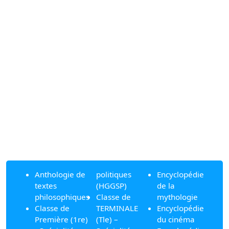
Anthologie de
politiques
Encyclopédie
textes
(HGGSP)
de la
philosophiques
Classe de
mythologie
Classe de
TERMINALE
Encyclopédie
Première (1re)
(Tle) –
du cinéma