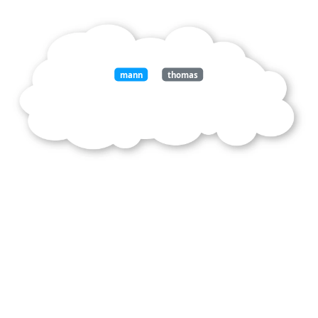
mann
thomas