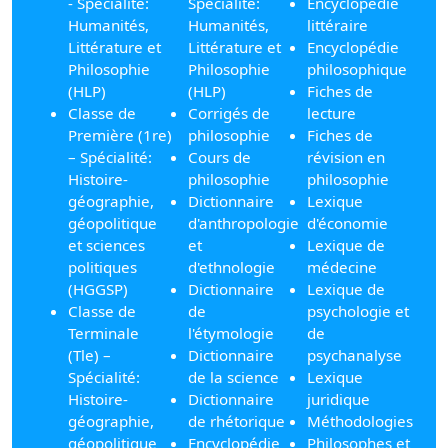
- Spécialité:
Spécialité:
Encyclopédie
Humanités,
Humanités,
littéraire
Littérature et
Littérature et
Encyclopédie
Philosophie
Philosophie
philosophique
(HLP)
(HLP)
Fiches de
Classe de
Corrigés de
lecture
Première (1re)
philosophie
Fiches de
– Spécialité:
Cours de
révision en
Histoire-
philosophie
philosophie
géographie,
Dictionnaire
Lexique
géopolitique
d'anthropologie
d'économie
et sciences
et
Lexique de
politiques
d'ethnologie
médecine
(HGGSP)
Dictionnaire
Lexique de
Classe de
de
psychologie et
Terminale
l'étymologie
de
(Tle) –
Dictionnaire
psychanalyse
Spécialité:
de la science
Lexique
Histoire-
Dictionnaire
juridique
géographie,
de rhétorique
Méthodologies
géopolitique
Encyclopédie
Philosophes et