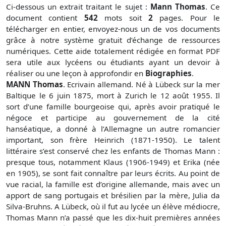
Ci-dessous un extrait traitant le sujet :
Mann Thomas
. Ce
document contient
542
mots soit
2
pages. Pour le
télécharger en entier, envoyez-nous un de vos documents
grâce à notre système gratuit d’échange de ressources
numériques. Cette aide totalement rédigée en format PDF
sera utile aux lycéens ou étudiants ayant un devoir à
réaliser ou une leçon à approfondir en
Biographies
.
MANN Thomas
. Ecrivain allemand. Né à Lübeck sur la mer Baltique le 6 juin 1875, mort à Zurich le 12 août 1955. Il sort d’une famille bourgeoise qui, après avoir pratiqué le négoce et participe au gouvernement de la cité hanséatique, a donné à l’Allemagne un autre romancier important, son frère Heinrich (1871-1950). Le talent littéraire s’est conservé chez les enfants de Thomas Mann : presque tous, notamment Klaus (1906-1949) et Erika (née en 1905), se sont fait connaître par leurs écrits. Au point de vue racial, la famille est d’origine allemande, mais avec un apport de sang portugais et brésilien par la mère, Julia da Silva-Bruhns. A Lübeck, où il fut au lycée un élève médiocre, Thomas Mann n’a passé que les dix-huit premières années de sa vie. Son père étant mort prématurément, la veuve se fixa avec ses cinq enfants à Munich (1893). C’est dans cette capitale intellectuelle et artistique que le jeune homme compléta ses études, travailla un certain temps dans une compagnie d’assurances et écrivit ses premières nouvelles. Durant un séjour en Italie, de 1897 à 1898, il entreprit son premier grand roman, Les Buddenbrooks qui parut vers la fin de 1901 chez S. Fischer à Berlin. Entre-temps, et après un service militaire écourté, il s’était installé définitivement à Munich où, par son mariage avec Katia Pringsheim, il entra en 1905 dans une des premières familles de la ville. Sa réputation littéraire s’était rapidement affirmée, mais la guerre de 1914-18 marqua un point d’arrêt dans sa brillante ascension. Thomas Mann, prenant le parti de l’Allemagne impériale, se jeta dans la mêlée intellectuelle qui doublait celle des champs de bataille. Cependant, dès la fin des hostilités, il revint à son activité littéraire qui lui valut, à partir de La Montagne magique (1924), la grande notoriété internationale et, en 1929, a l’âge de cinquante-quatre ans, la consécration du Prix Nobel. Une nouvelle catastrophe historique, le triomphe de l’hitlérisme suivi de la Deuxième Guerre mondiale, troubla encore une fois l’exercice de sa vocation, mais il réussit à mener de front le combat politique et le développement de son œuvre. Pourtant dès 1933, il avait quitté Munich pour l’exil : il vécut quelques mois en France, puis cinq ans à Küssnacht en Suisse (1933-38), avant de s’établir aux États-Unis, d’abord à Princeton dans le New Jersey et ensuite à Pacific Palisades en Californie où il résida de 1940 à 1952. Il revint alors en Europe et choisit, pour y terminer ses jours, la région de Zurich qui lui offrit une nouvelle fois un milieu intellectuel et humain propice. La vie spirituelle de Thomas Mann n’avait cessé de s’épanouir depuis ses origines. Enfant, il vécut dans une famille adonnée aux affaires, mais cultivée. L’école ne sut pas accrocher ce garçon supérieurement doué. C’est dans des lectures nombreuses et diverses que son jeune esprit trouvait de quoi alimenter ses facultés réceptives et stimuler son instinct créateur. Mais, dès l'abord, il ne se borna ni à la littérature proprement dite ni aux seules lettres allemandes. Avec Wagner, il entre dans le monde de la musique et de la mythologie, Nietzsche et Schopenhauer lui ouvrent le domaine de la pensée métaphysique. Les nouvelles et les romans qu’il lit avec passion appartiennent aux langues européennes qui comptent sur ce plan : le russe, l’anglais et le français. Les études qu’il entreprend de son propre chef débordent le cadre littéraire : l’histoire et l’économie politique y jouent un rôle particulier. Le monde extérieur et le milieu social dans lequel il vit s Incorporent spontanément à la trame de ses récits. Les données de l’observation déclenchent le travail de l’imagination. Mais c’est surtout dans son expérience intérieure que s’enracine la vie de ses héros. Sans qu’il y ait jamais identité complète entre l’écrivain et ses personnages, ceux-ci lui sont toujours apparentés, encore qu’il serait difficile de dire dans quelle mesure exacte. L’expérience personnelle du romancier se trouve étayée, élargie et intensifiée par tout ce que la conscience collective contemporaine a élaboré en fait de connaissances vitales. La psychologie, au centre de sa curiosité littéraire, s’entoure des principales sciences qui concernent directement l’homme et la vie : médecine, biologie, paléontologie, astronomie, sociologie, théologie et métaphysique. La musique tient une place primordiale dans l’univers de Thomas Mann. Mais le romancier-philosophe ne se borne pas à explorer et à décrire la condition humaine. Par ses œuvres autant que par ses actes, il participe à l’effort de l'humanité pour améliorer cette condition. C’est ainsi que s’expliquent ses grandes prises de position sur le plan politique qui sont inséparables de l’ensemble de sa spiritualité. Inscrite dans un horizon intellectuel et moral très étendu, animée du besoin non seulement d’interpréter le monde mais de le transformer, l’œuvre de Thomas Mann ne peut présenter qu’une structure complexe. Une deuxième et même une troisième lecture s’imposent pour la plupart de ses livres. Les nouvelles sont relativement simples, mais déjà elles offrent des chapitres assez ardus. Des romans, seuls Les Buddenbrooks répondent à la définition classique du genre. Dès La Montagne magique, le cadre narratif traditionnel est rompu par des considérations, des discussions et des développements de toute nature : esthétiques, scientifiques, politiques, philosophiques. C’est d’ailleurs un phénomène qui se retrouve chez la plupart des grands romanciers du XXe siècle. Mais Thomas Mann y ajoute, en marge de la création littéraire proprement dite, une importante activité critique qui se traduit par de nombreux essais sur les différents écrivains dont il tire son inspiration ou qui lui servent de modèle. Tous ces discours et articles sur Schiller, Goethe, Nietzsche, Schopenhauer, Wagner, Tolstoï, Dostoïevsky, Tchékov, Lessing, Kleist, Platen, Storm, Fontane, Freud, Gide et beaucoup d’autres, font partie intégrante de son œuvre et ne doivent pas être regardés comme des sous-produits. Le penseur qui double le romancier y trouve sa forme d’expression adéquate. De même, les différents écrits politiques ont une valeur intrinsèque : celui qui, dans la lutte pour la civilisation, prend parti contre l’esprit totalitaire n’est pas différent de l'auteur de Tonio Krôger et du Docteur Faustus , et il le fait dans le même esprit humaniste qui anime ses nouvelles et ses romans. Cette merveilleuse unité de l’écrivain et de l’homme d’action fait de Thomas Mann une des grandes personnalités complètes de notre temps. Elle justifie l’intérêt qu’il s’est porté à lui-même dans les nombreux fragments autobiographiques où il explique sa vie et son œuvre. Dans l’évolution spirituelle de Thomas Mann on peut distinguer quatre périodes. La première s’inscrirait entre son arrivée à Munich en 1893 et La Mort à Venise (1912). Elle marque l’épanouissement de son talent littéraire et l’élaboration d’une psychologie de l’artiste qui lui est très particulière. La toute première de ses nouvelles, La Femme tombée [Gefallen, 1894], est publiée par la revue naturaliste et socialiste Die Gesellschaft [La Société]. En 1897 suit un recueil de plusieurs nouvelles qui contient notamment Le Petit Monsieur Friedemann et Tobias Mindernickel. L’écrivain est déjà en possession de sa maîtrise formelle et de son univers original. La vie nous y apparaît comme une lutte dans laquelle les faibles sont écrasés. Voilà pourquoi la qualité décisive pour l’homme est la force de sa conscience de soi et de sa confiance en soi. Or, la plupart des personnages du jeune Thomas Mann manquent d’assurance dans leurs rapports sociaux et, en tant qu'individus, ils sont déçus par l’existence et atteints dans leur vouloir-vivre. Leur philosophie est pessimiste. C’est exactement ce que Nietzsche a appelé la décadence, et c’est ce concept qui forme la base des Buddenbrooks (1901), l’histoire du « déclin d’une famille ». Ce roman réaliste, œuvre connue et populaire dans le monde entier, constitue en même temps un vaste tableau historique de l’Allemagne du XIXe siècle. La musique y joue un grand rôle et la doctrine de Schopenhauer y fait une apparition massive. Tristan (1903), construit en partie sur le drame correspondant de Wagner, réunit la passion de la musique et l’intérêt pour la maladie. Avec Tonio Kröger (1903), Thomas Mann crée le prototype de l’artiste moderne enfermé dans son optique littéraire et séparé de la vie. Par cette conception où il rejoint, sans les connaître, des témoignages analogues de Kierkegaard et de Maupassant, l’auteur gagne la sympathie de la jeunesse intellectualiste. Florence (1905), drame philosophique à la manière de Gobineau, illustre l’idée nietzschéenne que l’ascétisme chrétien est la forme particulière que prend chez les faibles la volonté de puissance. Heure difficile (1905) est un hommage à Schiller qui incarne l’héroïsme de la faiblesse. Altesse Royale (1909), roman méconnu, dénote un effort pour ramener à la condition humaine normale des personnages solitaires et malheureux. Mais La Mort à Venise (1912) nous replonge dans la psychologie complexe et le destin tragique de l’artiste qui succombe finalement à l’attirance de la mort. L’art, dans cette toute première perspective, apparaît comme une fonction destructrice de la vie. La deuxième période de développement va de 1912 à 1930. Elle consacre l’entrée effective de l’écrivain dans la vie politique et sociale. Une crise latente le travaillait depuis Altesse Royale. Intérieurement mécontent de son rôle de « chroniqueur de la décadence » et « d’amateur du pathologique et de la mort », il cherchait à se renouveler. Mais le roman réaliste entrepris à cette époque, Les Confessions du chevalier d’industrie Félix Krull , n’aboutit pas, les travaux préparatoires en vue d’un roman historique sur Frédéric II tournent court. La crise éclate avec la guerre de 1914. Thomas Mann, surpris par les événements, s’y engage à fond, mais à contresens de l'Histoire et en