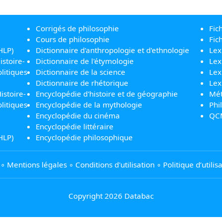
Corrigés de philosophie
Fic
Cours de philosophie
Fic
HLP)
Dictionnaire d'anthropologie et d'ethnologie
Lex
istoire-
Dictionnaire de l'étymologie
Lex
litiques
Dictionnaire de la science
Lex
Dictionnaire de rhétorique
Lex
istoire-
Encyclopédie d'histoire et de géographie
Mét
litiques
Encyclopédie de la mythologie
Phi
Encyclopédie du cinéma
QC
Encyclopédie littéraire
HLP)
Encyclopédie philosophique
∘
Mentions légales
∘
Conditions d'utilisation
∘
Politique d’utili
Copyright 2026 Databac