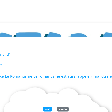
t litt)
»
 ?
XIXe Le Romantisme Le romantisme est aussi appelé « mal du siè
mal
siècle