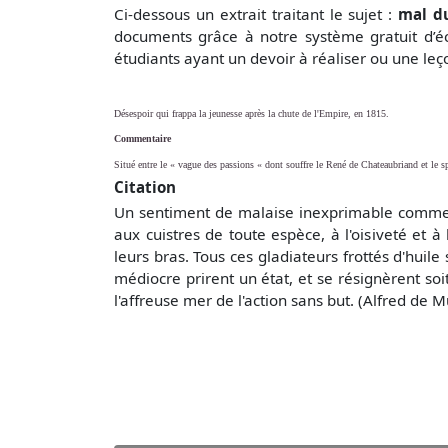
Ci-dessous un extrait traitant le sujet :
mal du
documents grâce à notre système gratuit
d’é
étudiants ayant un devoir à réaliser ou une le
Désespoir qui frappa la jeunesse après la chute de l'Empire, en 1815.
Commentaire
Situé entre le « vague des passions « dont souffre le René de Chateaubriand et le 
Citation
Un sentiment de malaise inexprimable commen
aux cuistres de toute espèce, à l'oisiveté et 
leurs bras. Tous ces gladiateurs frottés d'huile
médiocre prirent un état, et se résignèrent soi
l'affreuse mer de l'action sans but. (Alfred de 