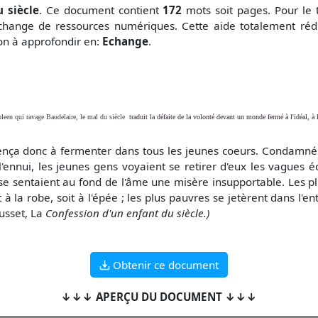
 siècle
. Ce document contient
172
mots soit
pages. Pour le 
change de ressources numériques. Cette aide totalement réd
çon à approfondir en:
Echange
.
spleen qui ravage Baudelaire, le mal du siècle
traduit la défaite de la volonté devant un monde fermé à l'idéal, à 
ça donc à fermenter dans tous les jeunes coeurs. Condamnés 
à l'ennui, les jeunes gens voyaient se retirer d'eux les vagues 
 se sentaient au fond de l'âme une misère insupportable. Les plu
t à la robe, soit à l'épée ; les plus pauvres se jetèrent dans l'
Musset, La
Confession d'un enfant du siècle.)
Obtenir ce document
↓↓↓ APERÇU DU DOCUMENT ↓↓↓