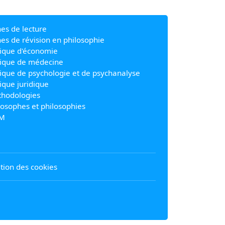
hes de lecture
hes de révision en philosophie
ique d'économie
ique de médecine
ique de psychologie et de psychanalyse
ique juridique
hodologies
losophes et philosophies
M
sation des cookies