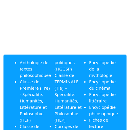
Anthologie de
politiques
Encyclopédie
textes
(HGGSP)
de la
philosophiques
Classe de
mythologie
Classe de
TERMINALE
Encyclopédie
Première (1re)
(Tle) –
du cinéma
- Spécialité:
Spécialité:
Encyclopédie
Humanités,
Humanités,
littéraire
Littérature et
Littérature et
Encyclopédie
Philosophie
Philosophie
philosophique
(HLP)
(HLP)
Fiches de
Classe de
Corrigés de
lecture