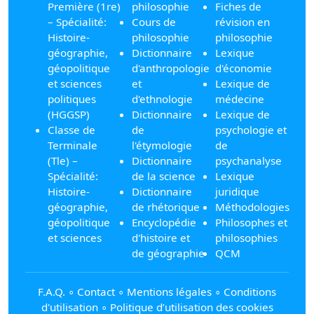
Première (1re)
philosophie
Fiches de
– Spécialité:
Cours de
révision en
Histoire-
philosophie
philosophie
géographie,
Dictionnaire
Lexique
géopolitique
d'anthropologie
d'économie
et sciences
et
Lexique de
politiques
d'ethnologie
médecine
(HGGSP)
Dictionnaire
Lexique de
Classe de
de
psychologie et
Terminale
l'étymologie
de
(Tle) –
Dictionnaire
psychanalyse
Spécialité:
de la science
Lexique
Histoire-
Dictionnaire
juridique
géographie,
de rhétorique
Méthodologies
géopolitique
Encyclopédie
Philosophes et
et sciences
d'histoire et
philosophies
de géographie
QCM
F.A.Q.
∘
Contact
∘
Mentions légales
∘
Conditions
d'utilisation
∘
Politique d’utilisation des cookies