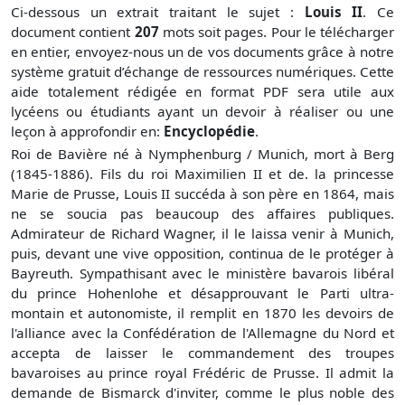
Ci-dessous un extrait traitant le sujet :
Louis II
. Ce
document contient
207
mots soit
pages. Pour le télécharger
en entier, envoyez-nous un de vos documents grâce à notre
système gratuit
d’échange de ressources numériques. Cette
aide totalement rédigée en format PDF sera utile aux
lycéens ou étudiants ayant un devoir à réaliser ou une
leçon à approfondir en:
Encyclopédie
.
Roi de Bavière né à Nymphenburg / Munich, mort à Berg
(1845-1886). Fils du roi Maximilien II et de. la princesse
Marie de Prusse, Louis II succéda à son père en 1864, mais
ne se soucia pas beaucoup des affaires publiques.
Admirateur de Richard Wagner, il le laissa venir à Munich,
puis, devant une vive opposition, continua de le protéger à
Bayreuth. Sympathisant avec le ministère bavarois libéral
du prince Hohenlohe et désapprouvant le Parti ultra-
montain et autonomiste, il remplit en 1870 les devoirs de
l'alliance avec la Confédération de l'Allemagne du Nord et
accepta de laisser le commandement des troupes
bavaroises au prince royal Frédéric de Prusse. Il admit la
demande de Bismarck d'inviter, comme le plus noble des