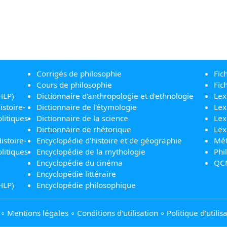
Corrigés de philosophie
Fic
Cours de philosophie
Fic
HLP)
Dictionnaire d'anthropologie et d'ethnologie
Lex
istoire-
Dictionnaire de l'étymologie
Lex
litiques
Dictionnaire de la science
Lex
Dictionnaire de rhétorique
Lex
istoire-
Encyclopédie d'histoire et de géographie
Mét
litiques
Encyclopédie de la mythologie
Phi
Encyclopédie du cinéma
QC
Encyclopédie littéraire
HLP)
Encyclopédie philosophique
∘
Mentions légales
∘
Conditions d'utilisation
∘
Politique d’utili