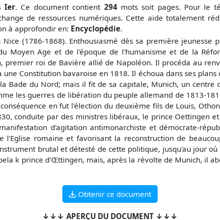
 Ier
. Ce document contient
294
mots soit
pages. Pour le t
change de ressources numériques. Cette aide totalement réd
çon à approfondir en:
Encyclopédie
.
à Nice (1786-1868). Enthousiasmé dès sa première jeunesse p
u Moyen Age et de l'époque de l'humanisme et de la Réforme
, premier roi de Bavière allié de Napoléon. Il procéda au ren
e Constitution bavaroise en 1818. Il échoua dans ses plans de
 la Bade du Nord; mais il fit de sa capitale, Munich, un centre
mme les guerres de libération du peuple allemand de 1813-1815
la conséquence en fut l'élection du deuxième fils de Louis, Oth
30, conduite par des ministres libéraux, le prince Oettingen e
anifestation d'agitation antimonarchiste et démocrate-républ
de l'Eglise romaine et favorisant la reconstruction de beaucou
nstrument brutal et détesté de cette politique, jusqu'au jour où 
pela k prince d'Œttingen, mais, après la révolte de Munich, il a
Obtenir ce document
↓↓↓ APERÇU DU DOCUMENT ↓↓↓