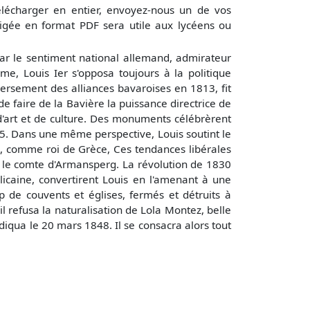
élécharger en entier, envoyez-nous un de vos
igée en format PDF sera utile aux lycéens ou
ar le sentiment national allemand, admirateur
, Louis Ier s'opposa toujours à la politique
versement des alliances bavaroises en 1813, fit
 faire de la Bavière la puissance directrice de
 d'art et de culture. Des monuments célébrèrent
. Dans une même perspective, Louis soutint le
on, comme roi de Grèce, Ces tendances libérales
t le comte d'Armansperg. La révolution de 1830
icaine, convertirent Louis en l'amenant à une
p de couvents et églises, fermés et détruits à
il refusa la naturalisation de Lola Montez, belle
bdiqua le 20 mars 1848. Il se consacra alors tout