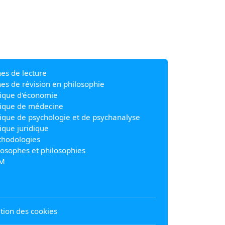
hes de lecture
hes de révision en philosophie
ique d'économie
ique de médecine
ique de psychologie et de psychanalyse
ique juridique
hodologies
losophes et philosophies
M
sation des cookies