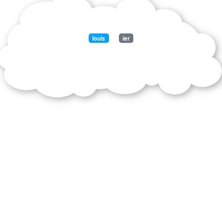
louis
ier