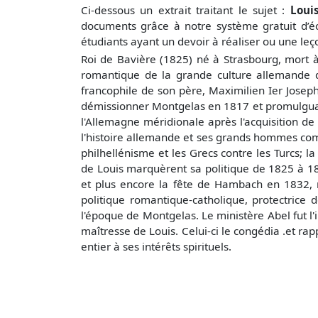
Ci-dessous un extrait traitant le sujet :
Louis
documents grâce à notre système gratuit
d’é
étudiants ayant un devoir à réaliser ou une le
Roi de Bavière (1825) né à Strasbourg, mort 
romantique de la grande culture allemande d
francophile de son père, Maximilien Ier Joseph
démissionner Montgelas en 1817 et promulgua un
l'Allemagne méridionale après l'acquisition de
l'histoire allemande et ses grands hommes co
philhellénisme et les Grecs contre les Turcs; 
de Louis marquèrent sa politique de 1825 à 18
et plus encore la fête de Hambach en 1832, m
politique romantique-catholique, protectrice 
l'époque de Montgelas. Le ministère Abel fut l'i
maîtresse de Louis. Celui-ci le congédia .et rap
entier à ses intérêts spirituels.