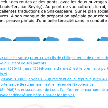
 Roi de France (1108-1137) Fils de Philippe Ier et de Berthe de
e qu'il tient de ses parents.
mai 1530-13 mars 1569)Homme d'armesIl est le premier à porter
is VI
0 avril 1808-9 janvier 1873)Président de la République (1848
Hortense de Beauharnais,il est le neveu de Napoléon Ier.
4-986)Fils et successeur de Louis IV d'Outremer (surnommé ains
iavaient déposé son père, Charles le Simple).