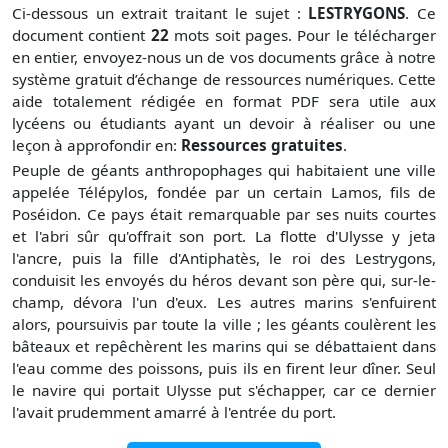
Ci-dessous un extrait traitant le sujet :
LESTRYGONS
. Ce
document contient
22
mots soit
pages. Pour le télécharger
en entier, envoyez-nous un de vos documents grâce à notre
système gratuit
d’échange de ressources numériques. Cette
aide totalement rédigée en format PDF sera utile aux
lycéens ou étudiants ayant un devoir à réaliser ou une
leçon à approfondir en:
Ressources gratuites
.
Peuple de géants anthropophages qui habitaient une ville
appelée Télépylos, fondée par un certain Lamos, fils de
Poséidon. Ce pays était remarquable par ses nuits courtes
et l'abri sûr qu'offrait son port. La flotte d'Ulysse y jeta
l'ancre, puis la fille d'Antiphatès, le roi des Lestrygons,
conduisit les envoyés du héros devant son père qui, sur-le-
champ, dévora l'un d'eux. Les autres marins s'enfuirent
alors, poursuivis par toute la ville ; les géants coulèrent les
bâteaux et repêchèrent les marins qui se débattaient dans
l'eau comme des poissons, puis ils en firent leur dîner. Seul
le navire qui portait Ulysse put s'échapper, car ce dernier
l'avait prudemment amarré à l'entrée du port.