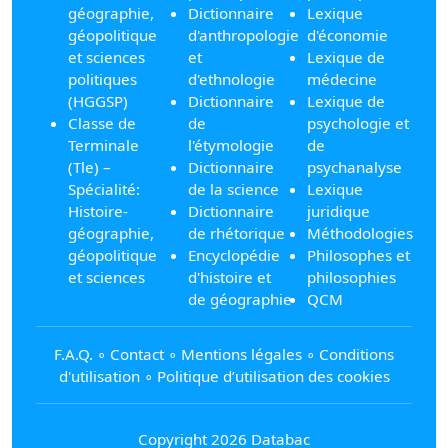
géographie,
Dictionnaire
Lexique
géopolitique
d'anthropologie
d'économie
et sciences
et
Lexique de
politiques
d'ethnologie
médecine
(HGGSP)
Dictionnaire
Lexique de
Classe de
de
psychologie et
Terminale
l'étymologie
de
(Tle) –
Dictionnaire
psychanalyse
Spécialité:
de la science
Lexique
Histoire-
Dictionnaire
juridique
géographie,
de rhétorique
Méthodologies
géopolitique
Encyclopédie
Philosophes et
et sciences
d'histoire et
philosophies
de géographie
QCM
F.A.Q.
∘
Contact
∘
Mentions légales
∘
Conditions
d'utilisation
∘
Politique d’utilisation des cookies
Copyright 2026 Databac