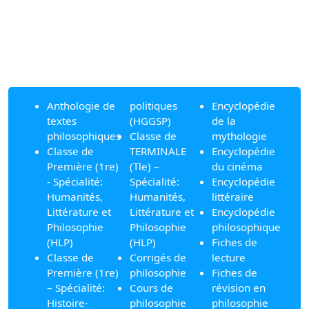
Anthologie de
politiques
Encyclopédie
textes
(HGGSP)
de la
philosophiques
Classe de
mythologie
Classe de
TERMINALE
Encyclopédie
Première (1re)
(Tle) –
du cinéma
- Spécialité:
Spécialité:
Encyclopédie
Humanités,
Humanités,
littéraire
Littérature et
Littérature et
Encyclopédie
Philosophie
Philosophie
philosophique
(HLP)
(HLP)
Fiches de
Classe de
Corrigés de
lecture
Première (1re)
philosophie
Fiches de
– Spécialité:
Cours de
révision en
Histoire-
philosophie
philosophie