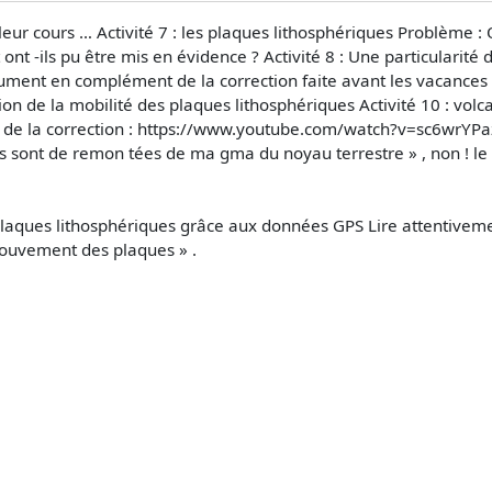
 leur cours … Activité 7 : les plaques lithosphériques Problème
nt -ils pu être mis en évidence ? Activité 8 : Une particularit
ument en complément de la correction faite avant les vacances 
on de la mobilité des plaques lithosphériques Activité 10 : volc
de la correction : https://www.youtube.com/watch?v=sc6wrYPazes 
 s sont de remon tées de ma gma du noyau terrestre » , non ! l
aques lithosphériques grâce aux données GPS Lire attentivement
mouvement des plaques » .