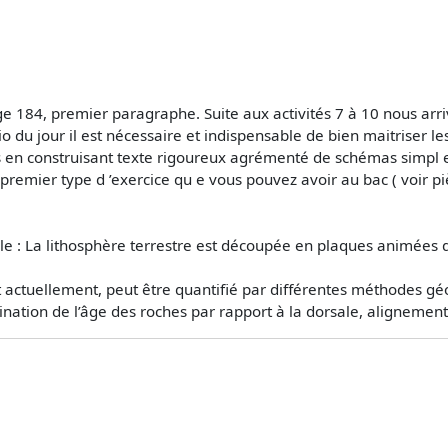
e 184, premier paragraphe. Suite aux activités 7 à 10 nous arrivon
sio du jour il est nécessaire et indispensable de bien maitriser le
n construisant texte rigoureux agrémenté de schémas simpl es, cl
remier type d ’exercice qu e vous pouvez avoir au bac ( voir pièc
ntale : La lithosphère terrestre est découpée en plaques animée
actuellement, peut être quantifié par différentes méthodes gé
ion de l’âge des roches par rapport à la dorsale, alignements 