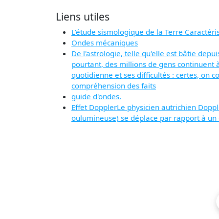
Liens utiles
L’étude sismologique de la Terre Caractér
Ondes mécaniques
De l'astrologie, telle qu'elle est bâtie dep
pourtant, des millions de gens continuent à 
quotidienne et ses difficultés : certes, on 
compréhension des faits
guide d'ondes.
Effet DopplerLe physicien autrichien Dopple
oulumineuse) se déplace par rapport à un 