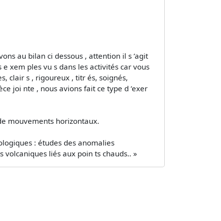
s au bilan ci dessous , attention il s ’agit
s e xem ples vu s dans les activités car vous
air s , rigoureux , titr és, soignés,
e joi nte , nous avions fait ce type d ’exer
s de mouvements horizontaux.
ologiques : études des anomalies
volcaniques liés aux poin ts chauds.. »