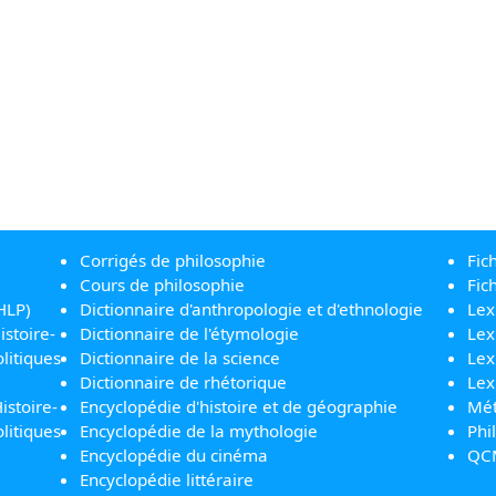
Corrigés de philosophie
Fic
Cours de philosophie
Fic
HLP)
Dictionnaire d'anthropologie et d'ethnologie
Lex
istoire-
Dictionnaire de l'étymologie
Lex
litiques
Dictionnaire de la science
Lex
Dictionnaire de rhétorique
Lex
istoire-
Encyclopédie d'histoire et de géographie
Mét
litiques
Encyclopédie de la mythologie
Phi
Encyclopédie du cinéma
QC
Encyclopédie littéraire