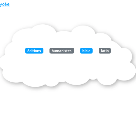
Lycée
éditions
humanistes
bible
latin