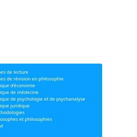
hes de lecture
hes de révision en philosophie
ique d'économie
ique de médecine
ique de psychologie et de psychanalyse
ique juridique
hodologies
losophes et philosophies
M