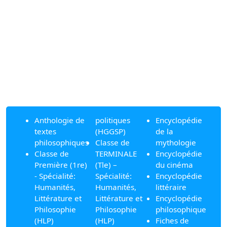
Anthologie de
politiques
Encyclopédie
textes
(HGGSP)
de la
philosophiques
Classe de
mythologie
Classe de
TERMINALE
Encyclopédie
Première (1re)
(Tle) –
du cinéma
- Spécialité:
Spécialité:
Encyclopédie
Humanités,
Humanités,
littéraire
Littérature et
Littérature et
Encyclopédie
Philosophie
Philosophie
philosophique
(HLP)
(HLP)
Fiches de