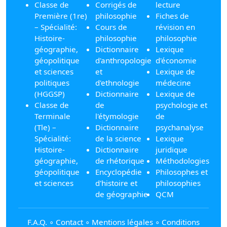
Classe de
Corrigés de
lecture
Première (1re)
philosophie
Fiches de
– Spécialité:
Cours de
révision en
Histoire-
philosophie
philosophie
géographie,
Dictionnaire
Lexique
géopolitique
d'anthropologie
d'économie
et sciences
et
Lexique de
politiques
d'ethnologie
médecine
(HGGSP)
Dictionnaire
Lexique de
Classe de
de
psychologie et
Terminale
l'étymologie
de
(Tle) –
Dictionnaire
psychanalyse
Spécialité:
de la science
Lexique
Histoire-
Dictionnaire
juridique
géographie,
de rhétorique
Méthodologies
géopolitique
Encyclopédie
Philosophes et
et sciences
d'histoire et
philosophies
de géographie
QCM
F.A.Q.
∘
Contact
∘
Mentions légales
∘
Conditions