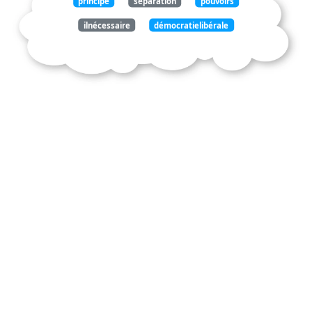
principe
séparation
pouvoirs
ilnécessaire
démocratielibérale