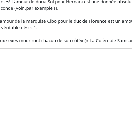
rses! L'amour de dorïa Sol pour Hernani est une donnée absolue
econde (voir .par exemple H.
 l'amour de la marquise Cibo pour le duc de Florence est un amou
véritable désir: 1.
s deux sexes mour­ ront chacun de son côté» (« La Colère.de Samso