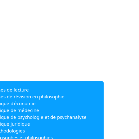
hes de lecture
hes de révision en philosophie
ique d'économie
ique de médecine
ique de psychologie et de psychanalyse
ique juridique
hodologies
losophes et philosophies