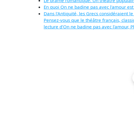
Le drame romantique: Un théâtre populai
En quoi On ne badine pas avec l'amour est
Dans l'Antiquité, les Grecs considéraient
Pensez-vous que le théâtre français, class
lecture d'On ne badine pas avec l'amour, P