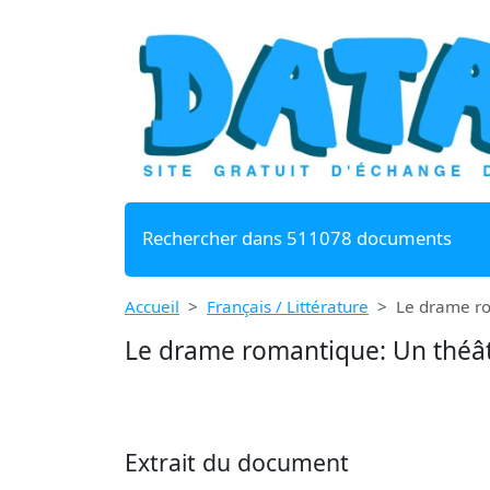
Rechercher dans 511078 documents
Accueil
Français / Littérature
Le drame ro
Le drame romantique: Un théât
Extrait du document