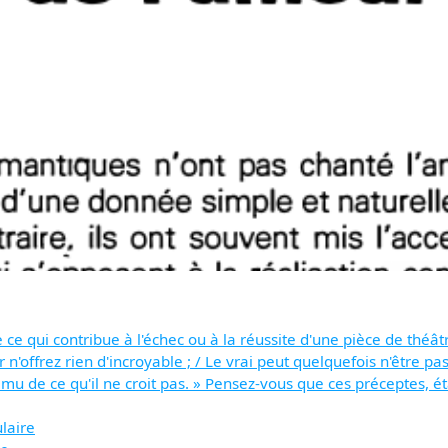
 ce qui contribue à l'échec ou à la réussite d'une pièce de théâ
teur n'offrez rien d'incroyable ; / Le vrai peut quelquefois n'être
 ému de ce qu'il ne croit pas. » Pensez-vous que ces préceptes, é
laire