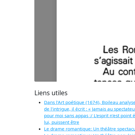
Liens utiles
Dans l'Art poétique (1674), Boileau analyse
de l'intrigue, il écrit : « Jamais au specta
pour moi sans appas :/ L'esprit n'est point
lui, puissent être
Le drame romantique: Un théâtre spectacu