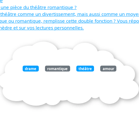
re
 une pièce du théâtre romantique ?
 le théâtre comme un divertissement, mais aussi comme un moyen
ique ou romantique, remplisse cette double fonction ? Vous rép
hèdre et sur vos lectures personnelles.
drame
romantique
théâtre
amour