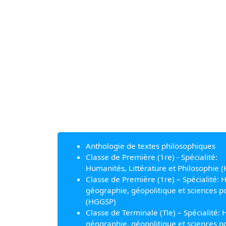
Anthologie de textes philosophiques
Classe de Première (1re) - Spécialité:
Humanités, Littérature et Philosophie (
Classe de Première (1re) – Spécialité: H
géographie, géopolitique et sciences po
(HGGSP)
Classe de Terminale (Tle) – Spécialité: H
géographie, géopolitique et sciences po