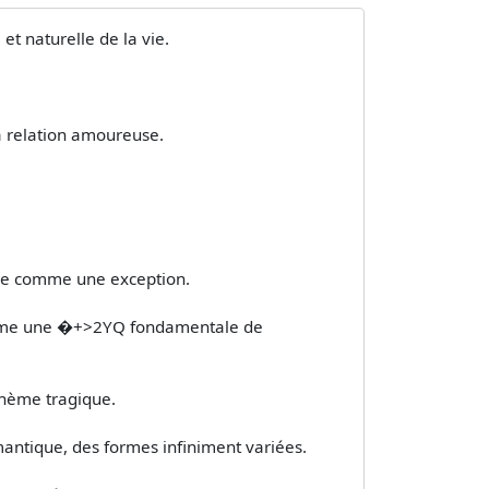
t naturelle de la vie.
la relation amoureuse.
ère comme une exception.
omme une �+>2YQ fondamentale de
 thème tragique.
tique, des formes infiniment variées.