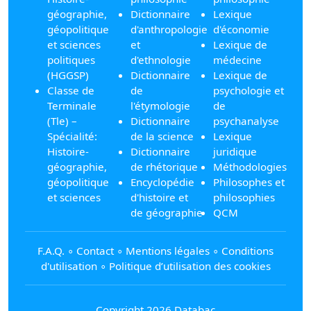
géographie,
Dictionnaire
Lexique
géopolitique
d'anthropologie
d'économie
et sciences
et
Lexique de
politiques
d'ethnologie
médecine
(HGGSP)
Dictionnaire
Lexique de
Classe de
de
psychologie et
Terminale
l'étymologie
de
(Tle) –
Dictionnaire
psychanalyse
Spécialité:
de la science
Lexique
Histoire-
Dictionnaire
juridique
géographie,
de rhétorique
Méthodologies
géopolitique
Encyclopédie
Philosophes et
et sciences
d'histoire et
philosophies
de géographie
QCM
F.A.Q.
∘
Contact
∘
Mentions légales
∘
Conditions
d'utilisation
∘
Politique d’utilisation des cookies
Copyright 2026 Databac