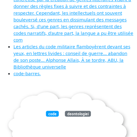
donner des règles fixes à suivre et des contraintes à
respecter. Cependant, les intellectuels ont souvent
bouleversé ces genres en dissimulant des messages
cachés. Si, d'une part, les genres représentent des
codes narratifs, d'autre part, la langue a pu être utilisée
com
Les articles du code militaire flamboyèrent devant ses
yeux, en lettres livides : conseil de guerre... abandon
de son poste... Alphonse Allais, À se tordre, ABU, la
Bibliothèque universelle
code-barres.
code
deontologiei