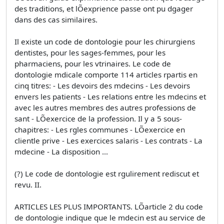
des traditions, et lÕexprience passe ont pu dgager
dans des cas similaires.
Il existe un code de dontologie pour les chirurgiens
dentistes, pour les sages-femmes, pour les
pharmaciens, pour les vtrinaires. Le code de
dontologie mdicale comporte 114 articles rpartis en
cinq titres: - Les devoirs des mdecins - Les devoirs
envers les patients - Les relations entre les mdecins et
avec les autres membres des autres professions de
sant - LÕexercice de la profession. Il y a 5 sous-
chapitres: - Les rgles communes - LÕexercice en
clientle prive - Les exercices salaris - Les contrats - La
mdecine - La disposition ...
(?) Le code de dontologie est rgulirement rediscut et
revu. II.
ARTICLES LES PLUS IMPORTANTS. LÕarticle 2 du code
de dontologie indique que le mdecin est au service de