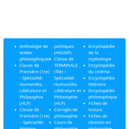
Anthologie de
politiques
Encyclopédie
textes
(HGGSP)
de la
philosophiques
Classe de
mythologie
Classe de
TERMINALE
Encyclopédie
Première (1re)
(Tle) –
du cinéma
- Spécialité:
Spécialité:
Encyclopédie
Humanités,
Humanités,
littéraire
Littérature et
Littérature et
Encyclopédie
Philosophie
Philosophie
philosophique
(HLP)
(HLP)
Fiches de
Classe de
Corrigés de
lecture
Première (1re)
philosophie
Fiches de
– Spécialité:
Cours de
révision en
Histoire-
philosophie
philosophie