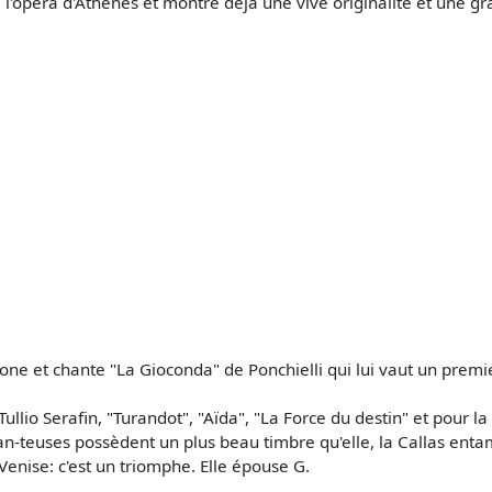
l'opéra d'Athènes et montre déjà une vive originalité et une g
ne et chante "La Gioconda" de Ponchielli qui lui vaut un premie
 Tullio Serafin, "Turandot", "Aïda", "La Force du destin" et pour 
n-teuses possèdent un plus beau timbre qu'elle, la Callas ent
 Venise: c'est un triomphe. Elle épouse G.