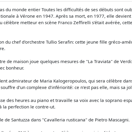
s du monde entier Toutes les difficultés de ses débuts sont oub
rnationale à Vérone en 1947. Après sa mort, en 1977, elle devie
du célèbre metteur en scène Franco Zeffirelli s'était avérée, c
on du chef d'orchestre Tullio Serafin: cette jeune fille gréco-a
re.
tre de maison joue quelques mesures de "La Traviata" de Verdi: 
vec bonheur.
ardent admirateur de Maria Kalogeropoulos, qui sera célèbre da
ouffre d'un complexe d'infériorité: ce n'est pas elle, mais sa joli
passe des heures au piano et travaille sa voix avec la soprano es
la perfection le contre-ut.
ôle de Santuzza dans "Cavalleria rusticana" de Pietro Mascagni.