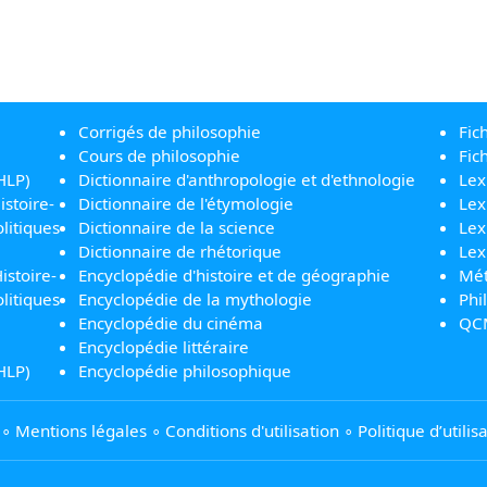
Corrigés de philosophie
Fic
Cours de philosophie
Fic
HLP)
Dictionnaire d'anthropologie et d'ethnologie
Lex
istoire-
Dictionnaire de l'étymologie
Lex
litiques
Dictionnaire de la science
Lex
Dictionnaire de rhétorique
Lex
istoire-
Encyclopédie d'histoire et de géographie
Mét
litiques
Encyclopédie de la mythologie
Phi
Encyclopédie du cinéma
QC
Encyclopédie littéraire
HLP)
Encyclopédie philosophique
∘
Mentions légales
∘
Conditions d'utilisation
∘
Politique d’utili