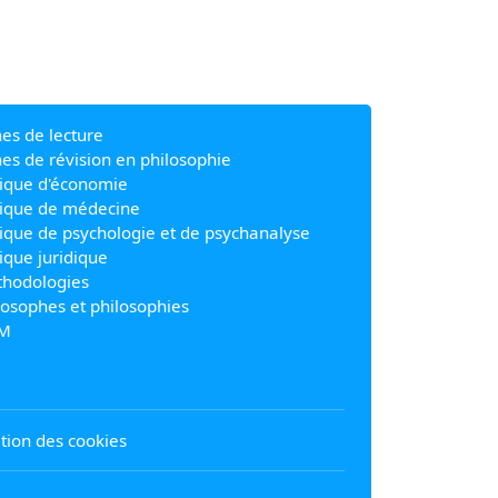
hes de lecture
hes de révision en philosophie
ique d'économie
ique de médecine
ique de psychologie et de psychanalyse
ique juridique
hodologies
losophes et philosophies
M
sation des cookies