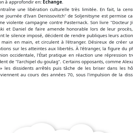
çon à approfondir en:
Echange
.
aîne une libération culturelle très limitée. En fait, la cens
"Une journée d'Ivan Denissovitch" de Soljenitsyne est permise ca
ne violente campagne contre Pasternack. Son livre "Docteur Jiva
vski et Daniel de faire amende honorable lors de leur procès,
sent le silence imposé, décident de rendre publiques leurs actio
 main en main, et circulent à l'étranger. Désireux de créer u
tions sur les atteintes aux libertés. À l'étranger, la figure d
nion occidentale, l'État pratique en réaction une répression tr
cident de "l'archipel du goulag". Certains opposants, comme Al
» les dissidents arrêtés puis tâche de les briser dans les hô
eviennent au cours des années 70, sous l'impulsion de la dis