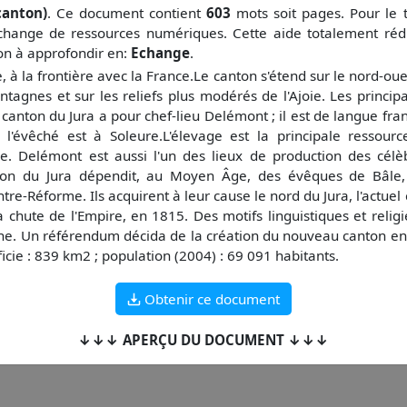
canton)
. Ce document contient
603
mots soit
pages. Pour le 
change de ressources numériques. Cette aide totalement réd
çon à approfondir en:
Echange
.
, à la frontière avec la France.Le canton s'étend sur le nord-ou
agnes et sur les reliefs plus modérés de l'Ajoie. Les principale
 canton du Jura a pour chef-lieu Delémont ; il est de langue fran
l'évêché est à Soleure.L'élevage est la principale ressourc
ée. Delémont est aussi l'un des lieux de production des célè
gion du Jura dépendit, au Moyen Âge, des évêques de Bâle,
ntre-Réforme. Ils acquirent à leur cause le nord du Jura, l'act
a chute de l'Empire, en 1815. Des motifs linguistiques et relig
rne. Un référendum décida de la création du nouveau canton en
icie : 839 km2 ; population (2004) : 69 091 habitants.
Obtenir ce document
↓↓↓ APERÇU DU DOCUMENT ↓↓↓