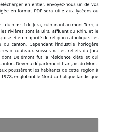
télécharger en entier, envoyez-nous un de vos
igée en format PDF sera utile aux lycéens ou
est du massif du Jura, culminant au mont Terri, à
s rivières sont la Birs, affluent du Rhin, et le
çaise et en majorité de religion catholique. Les
e du canton. Cependant l'industrie horlogère
bres « couteaux suisses ». Les reliefs du Jura
 dont Delémont fut la résidence d'été et qui
uel canton. Devenu département français du Mont-
ieux poussèrent les habitants de cette région à
 1978, englobant le Nord catholique tandis que