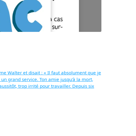
e Walter et disait : « Il faut absolument que je
 un grand service. Ton amie jusqu'à la mort,
ssitôt, trop irrité pour travailler. Depuis six