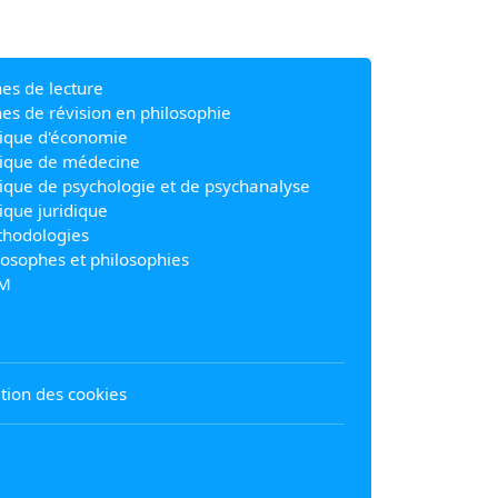
hes de lecture
hes de révision en philosophie
ique d'économie
ique de médecine
ique de psychologie et de psychanalyse
ique juridique
hodologies
losophes et philosophies
M
sation des cookies