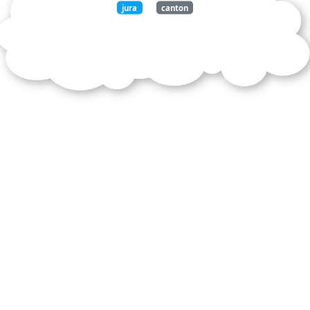
jura
canton