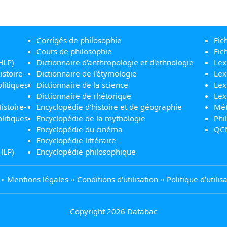
Corrigés de philosophie
Fic
Cours de philosophie
Fic
HLP)
Dictionnaire d'anthropologie et d'ethnologie
Lex
istoire-
Dictionnaire de l'étymologie
Lex
litiques
Dictionnaire de la science
Lex
Dictionnaire de rhétorique
Lex
istoire-
Encyclopédie d'histoire et de géographie
Mét
litiques
Encyclopédie de la mythologie
Phi
Encyclopédie du cinéma
QC
Encyclopédie littéraire
HLP)
Encyclopédie philosophique
∘
Mentions légales
∘
Conditions d'utilisation
∘
Politique d’utili
Copyright 2026 Databac