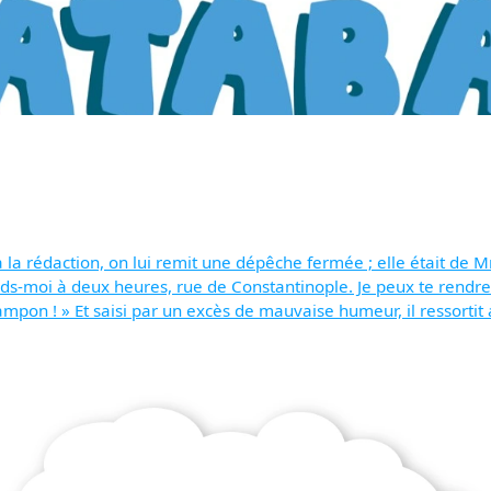
la rédaction, on lui remit une dépêche fermée ; elle était de Mm
ends-moi à deux heures, rue de Constantinople. Je peux te rendre
ampon ! » Et saisi par un excès de mauvaise humeur, il ressortit au