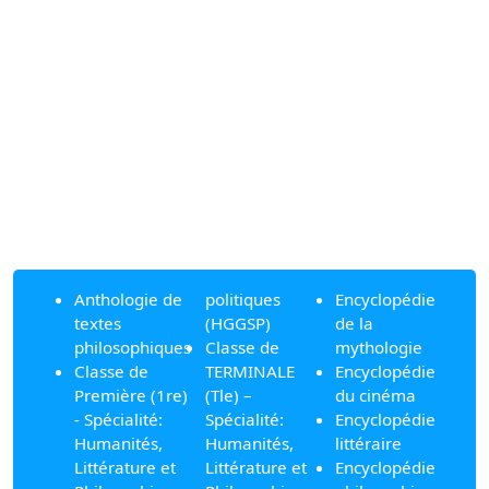
Anthologie de
politiques
Encyclopédie
textes
(HGGSP)
de la
philosophiques
Classe de
mythologie
Classe de
TERMINALE
Encyclopédie
Première (1re)
(Tle) –
du cinéma
- Spécialité:
Spécialité:
Encyclopédie
Humanités,
Humanités,
littéraire
Littérature et
Littérature et
Encyclopédie