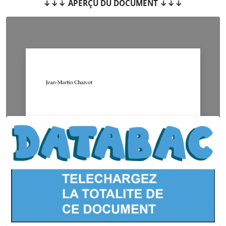
↓↓↓ APERÇU DU DOCUMENT ↓↓↓