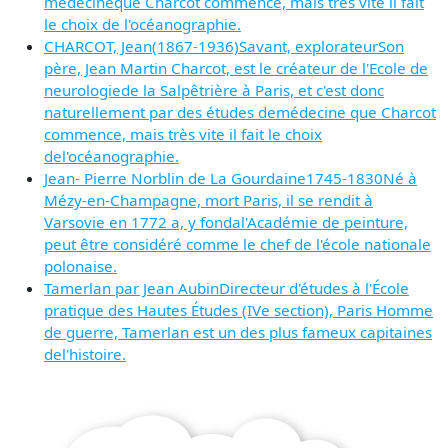
médecineque Charcot commence, mais très vite il fait
le choix de l'océanographie.
CHARCOT, Jean(1867-1936)Savant, explorateurSon
père, Jean Martin Charcot, est le créateur de l'Ecole de
neurologiede la Salpêtrière à Paris, et c'est donc
naturellement par des études demédecine que Charcot
commence, mais très vite il fait le choix
del'océanographie.
Jean- Pierre Norblin de La Gourdaine1745-1830Né à
Mézy-en-Champagne, mort Paris, il se rendit à
Varsovie en 1772 a, y fondal'Académie de peinture,
peut être considéré comme le chef de l'école nationale
polonaise.
Tamerlan par Jean AubinDirecteur d'études à l'École
pratique des Hautes Études (IVe section), Paris Homme
de guerre, Tamerlan est un des plus fameux capitaines
del'histoire.