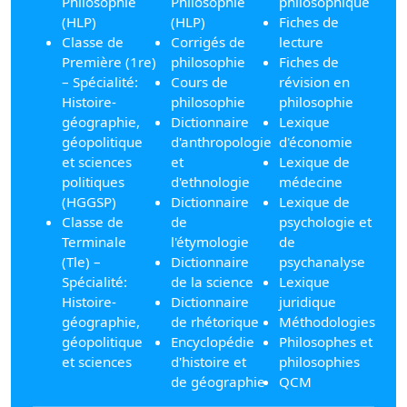
Philosophie
Philosophie
philosophique
(HLP)
(HLP)
Fiches de
Classe de
Corrigés de
lecture
Première (1re)
philosophie
Fiches de
– Spécialité:
Cours de
révision en
Histoire-
philosophie
philosophie
géographie,
Dictionnaire
Lexique
géopolitique
d'anthropologie
d'économie
et sciences
et
Lexique de
politiques
d'ethnologie
médecine
(HGGSP)
Dictionnaire
Lexique de
Classe de
de
psychologie et
Terminale
l'étymologie
de
(Tle) –
Dictionnaire
psychanalyse
Spécialité:
de la science
Lexique
Histoire-
Dictionnaire
juridique
géographie,
de rhétorique
Méthodologies
géopolitique
Encyclopédie
Philosophes et
et sciences
d'histoire et
philosophies
de géographie
QCM