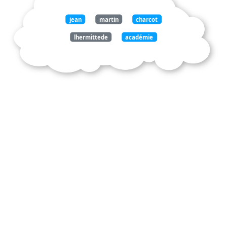
jean
martin
charcot
lhermittede
académie
médecine
paris
incontestablement
maître
école
salpêtrière
ledemeure
histoire
place
royale
revient
erreurde