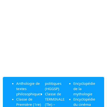
Anthologie de
politiques
Encyclopédie
textes
(HGGSP)
de la
philosophiques
Classe de
mythologie
Classe de
TERMINALE
Encyclopédie
Première (1re)
(Tle) –
du cinéma