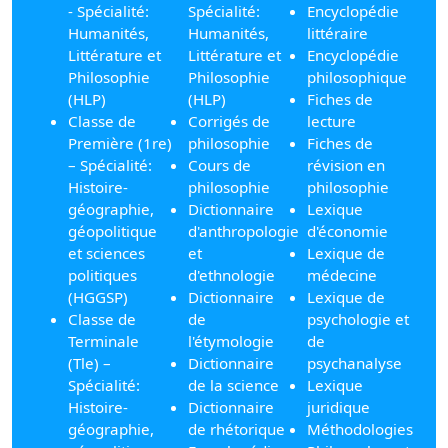
- Spécialité:
Spécialité:
Encyclopédie
Humanités,
Humanités,
littéraire
Littérature et
Littérature et
Encyclopédie
Philosophie
Philosophie
philosophique
(HLP)
(HLP)
Fiches de
Classe de
Corrigés de
lecture
Première (1re)
philosophie
Fiches de
– Spécialité:
Cours de
révision en
Histoire-
philosophie
philosophie
géographie,
Dictionnaire
Lexique
géopolitique
d'anthropologie
d'économie
et sciences
et
Lexique de
politiques
d'ethnologie
médecine
(HGGSP)
Dictionnaire
Lexique de
Classe de
de
psychologie et
Terminale
l'étymologie
de
(Tle) –
Dictionnaire
psychanalyse
Spécialité:
de la science
Lexique
Histoire-
Dictionnaire
juridique
géographie,
de rhétorique
Méthodologies