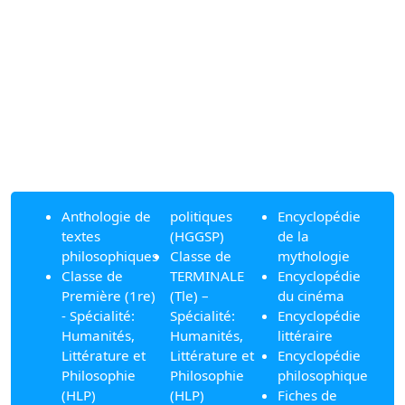
Anthologie de
politiques
Encyclopédie
textes
(HGGSP)
de la
philosophiques
Classe de
mythologie
Classe de
TERMINALE
Encyclopédie
Première (1re)
(Tle) –
du cinéma
- Spécialité:
Spécialité:
Encyclopédie
Humanités,
Humanités,
littéraire
Littérature et
Littérature et
Encyclopédie
Philosophie
Philosophie
philosophique
(HLP)
(HLP)
Fiches de