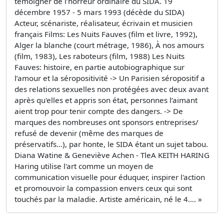
témoigner de l’horreur ordinaire du SIDA. 19
décembre 1957 - 5 mars 1993 (décède du SIDA)
Acteur, scénariste, réalisateur, écrivain et musicien
français Films: Les Nuits Fauves (film et livre, 1992),
Alger la blanche (court métrage, 1986), À nos amours
(film, 1983), Les raboteurs (film, 1988) Les Nuits
Fauves: histoire, en partie autobiographique sur
l’amour et la séropositivité -> Un Parisien séropositif a
des relations sexuelles non protégées avec deux avant
après qu'elles et appris son état, personnes l’aimant
aient trop pour tenir compte des dangers. -> De
marques des nombreuses ont sponsors entreprises/
refusé de devenir (même des marques de
préservatifs…), par honte, le SIDA étant un sujet tabou.
Diana Watine & Geneviève Achen - TleA KEITH HARING
Haring utilise l'art comme un moyen de
communication visuelle pour éduquer, inspirer l'action
et promouvoir la compassion envers ceux qui sont
touchés par la maladie. Artiste américain, né le 4.... »