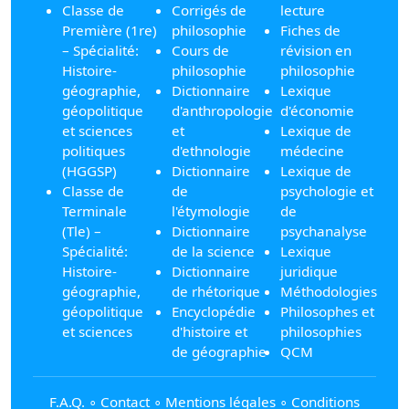
Classe de
Corrigés de
lecture
Première (1re)
philosophie
Fiches de
– Spécialité:
Cours de
révision en
Histoire-
philosophie
philosophie
géographie,
Dictionnaire
Lexique
géopolitique
d'anthropologie
d'économie
et sciences
et
Lexique de
politiques
d'ethnologie
médecine
(HGGSP)
Dictionnaire
Lexique de
Classe de
de
psychologie et
Terminale
l'étymologie
de
(Tle) –
Dictionnaire
psychanalyse
Spécialité:
de la science
Lexique
Histoire-
Dictionnaire
juridique
géographie,
de rhétorique
Méthodologies
géopolitique
Encyclopédie
Philosophes et
et sciences
d'histoire et
philosophies
de géographie
QCM
F.A.Q.
∘
Contact
∘
Mentions légales
∘
Conditions