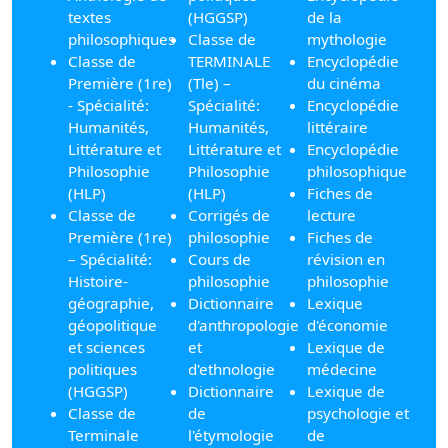
textes
(HGGSP)
de la
philosophiques
Classe de
mythologie
Classe de
TERMINALE
Encyclopédie
Première (1re)
(Tle) –
du cinéma
- Spécialité:
Spécialité:
Encyclopédie
Humanités,
Humanités,
littéraire
Littérature et
Littérature et
Encyclopédie
Philosophie
Philosophie
philosophique
(HLP)
(HLP)
Fiches de
Classe de
Corrigés de
lecture
Première (1re)
philosophie
Fiches de
– Spécialité:
Cours de
révision en
Histoire-
philosophie
philosophie
géographie,
Dictionnaire
Lexique
géopolitique
d'anthropologie
d'économie
et sciences
et
Lexique de
politiques
d'ethnologie
médecine
(HGGSP)
Dictionnaire
Lexique de
Classe de
de
psychologie et
Terminale
l'étymologie
de