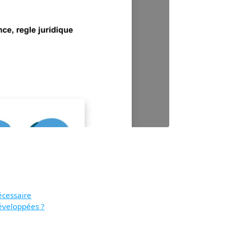
écessaire
développées ?