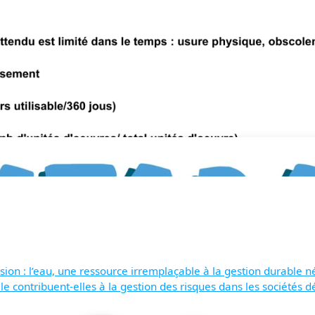
sion : l’eau, une ressource irremplaçable à la gestion durable n
le contribuent-elles à la gestion des risques dans les sociétés 