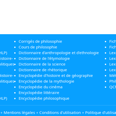
Corrigés de philosophie
Fic
Cours de philosophie
Fic
HLP)
Dictionnaire d'anthropologie et d'ethnologie
Lex
istoire-
Dictionnaire de l'étymologie
Lex
litiques
Dictionnaire de la science
Lex
Dictionnaire de rhétorique
Lex
istoire-
Encyclopédie d'histoire et de géographie
Mét
litiques
Encyclopédie de la mythologie
Phi
Encyclopédie du cinéma
QC
Encyclopédie littéraire
HLP)
Encyclopédie philosophique
∘
Mentions légales
∘
Conditions d'utilisation
∘
Politique d’utili