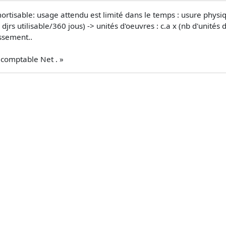
isable: usage attendu est limité dans le temps : usure physique
djrs utilisable/360 jous) -> unités d'oeuvres : c.a x (nb d'unités 
ssement..
 comptable Net . »