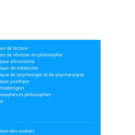
hes de lecture
hes de révision en philosophie
ique d'économie
ique de médecine
ique de psychologie et de psychanalyse
ique juridique
hodologies
losophes et philosophies
M
sation des cookies