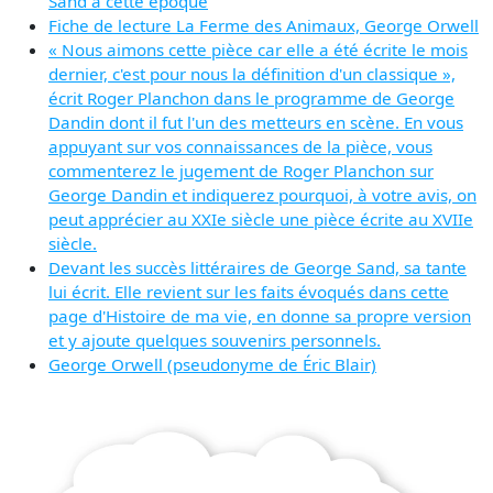
Sand à cette époque
Fiche de lecture La Ferme des Animaux, George Orwell
« Nous aimons cette pièce car elle a été écrite le mois
dernier, c'est pour nous la définition d'un classique »,
écrit Roger Planchon dans le programme de George
Dandin dont il fut l'un des metteurs en scène. En vous
appuyant sur vos connaissances de la pièce, vous
commenterez le jugement de Roger Planchon sur
George Dandin et indiquerez pourquoi, à votre avis, on
peut apprécier au XXIe siècle une pièce écrite au XVIIe
siècle.
Devant les succès littéraires de George Sand, sa tante
lui écrit. Elle revient sur les faits évoqués dans cette
page d'Histoire de ma vie, en donne sa propre version
et y ajoute quelques souvenirs personnels.
George Orwell (pseudonyme de Éric Blair)