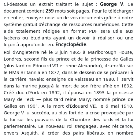
Ci-dessous un extrait traitant le sujet :
George V
. Ce
document contient
259
mots soit
pages. Pour le télécharger
en entier, envoyez-nous un de vos documents grâce à notre
système gratuit
d’échange de ressources numériques. Cette
aide totalement rédigée en format PDF sera utile aux
lycéens ou étudiants ayant un devoir à réaliser ou une
leçon à approfondir en:
Encyclopédie
.
Roi d'Angleterre né le 3 juin 1865 à Marlborough House,
Londres, second fils du prince et de la princesse de Galles
(plus tard roi Edouard VII et reine Alexandra), il s'enrôla sur
le HMS Britannia en 1877, dans le dessein de se préparer à
la carrière navale; enseigne de vaisseau en 1880, il servit
dans la marine jusqu'à la mort de son frère aîné en 1892.
Créé duc d'York en 1892, il épousa en 1893 la princesse
Mary de Teck — plus tard reine Mary; nommé prince de
Galles en 1901. A la mort d'Edouard VII, le 6 mai 1910,
George V lui succéda, au plus fort de la crise provoquée par
la loi sur les pouvoirs de la Chambre des lords et la loi
parlementaire. Le nouveau roi s'engagea, avec réticence,
envers Asquith, à créer des pairs libéraux en nombre