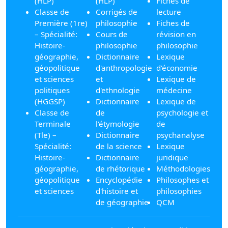
(HLP)
(HLP)
Fiches de
Classe de
Corrigés de
lecture
Première (1re)
philosophie
Fiches de
– Spécialité:
Cours de
révision en
Histoire-
philosophie
philosophie
géographie,
Dictionnaire
Lexique
géopolitique
d'anthropologie
d'économie
et sciences
et
Lexique de
politiques
d'ethnologie
médecine
(HGGSP)
Dictionnaire
Lexique de
Classe de
de
psychologie et
Terminale
l'étymologie
de
(Tle) –
Dictionnaire
psychanalyse
Spécialité:
de la science
Lexique
Histoire-
Dictionnaire
juridique
géographie,
de rhétorique
Méthodologies
géopolitique
Encyclopédie
Philosophes et
et sciences
d'histoire et
philosophies
de géographie
QCM