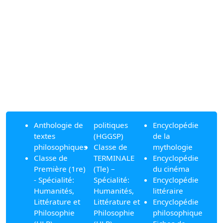
Anthologie de
politiques
Encyclopédie
textes
(HGGSP)
de la
philosophiques
Classe de
mythologie
Classe de
TERMINALE
Encyclopédie
Première (1re)
(Tle) –
du cinéma
- Spécialité:
Spécialité:
Encyclopédie
Humanités,
Humanités,
littéraire
Littérature et
Littérature et
Encyclopédie
Philosophie
Philosophie
philosophique