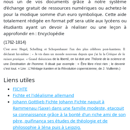
nous un de vos documents grâce à notre système
d’échange gratuit de ressources numériques ou achetez-le
pour la modique somme d’un euro symbolique. Cette aide
totalement rédigée en format pdf sera utile aux lycéens ou
étudiants ayant un devoir à réaliser ou une leçon à
approfondir en : Encyclopédie
(1762-1814)
C'est avec Hegel, Schelling et Schopenhauer l'un des plus célèbres post-kantiens. Il
déclarait lui-même : « Je vis dans un monde nouveau depuis que j'ai lu la
Critique de la
de la liberté, on lui doit une
Théorie de la science
et
raison pratique. «
Grand théoricien
une
Destination de l'homme.
Il disait par exemple : « Être libre n'est rien ; le devenir
c'est tout. « Lire :
L'Héritage kantien et la Révolution copernicienne,
de J. Vuillemin.)
Liens utiles
FICHTE
Fichte et l'idéalisme allemand
Johann Gottlieb Fichte Johann Fichte naquit à
Rammenau (Saxe) dans une famille modeste, etacquit
sa connaissance grâce à la bonté d'un riche ami de son
père, quifinança ses études de théologie et de
philosophie à Iéna puis à Leipzig.