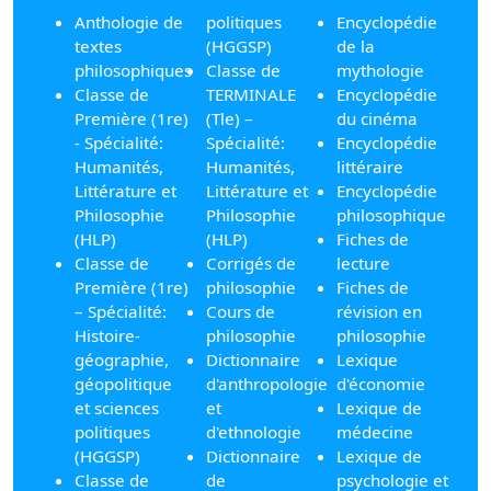
Anthologie de
politiques
Encyclopédie
textes
(HGGSP)
de la
philosophiques
Classe de
mythologie
Classe de
TERMINALE
Encyclopédie
Première (1re)
(Tle) –
du cinéma
- Spécialité:
Spécialité:
Encyclopédie
Humanités,
Humanités,
littéraire
Littérature et
Littérature et
Encyclopédie
Philosophie
Philosophie
philosophique
(HLP)
(HLP)
Fiches de
Classe de
Corrigés de
lecture
Première (1re)
philosophie
Fiches de
– Spécialité:
Cours de
révision en
Histoire-
philosophie
philosophie
géographie,
Dictionnaire
Lexique
géopolitique
d'anthropologie
d'économie
et sciences
et
Lexique de
politiques
d'ethnologie
médecine
(HGGSP)
Dictionnaire
Lexique de
Classe de
de
psychologie et