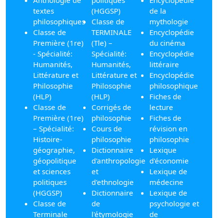
textes
(HGGSP)
de la
philosophiques
Classe de
mythologie
Classe de
TERMINALE
Encyclopédie
Première (1re)
(Tle) –
du cinéma
- Spécialité:
Spécialité:
Encyclopédie
Humanités,
Humanités,
littéraire
Littérature et
Littérature et
Encyclopédie
Philosophie
Philosophie
philosophique
(HLP)
(HLP)
Fiches de
Classe de
Corrigés de
lecture
Première (1re)
philosophie
Fiches de
– Spécialité:
Cours de
révision en
Histoire-
philosophie
philosophie
géographie,
Dictionnaire
Lexique
géopolitique
d'anthropologie
d'économie
et sciences
et
Lexique de
politiques
d'ethnologie
médecine
(HGGSP)
Dictionnaire
Lexique de
Classe de
de
psychologie et
Terminale
l'étymologie
de