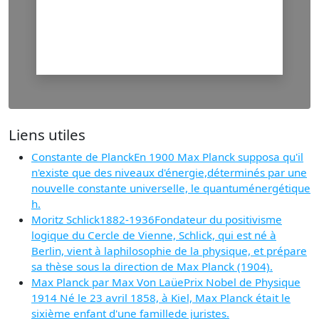
Liens utiles
Constante de PlanckEn 1900 Max Planck supposa qu'il
n'existe que des niveaux d'énergie,déterminés par une
nouvelle constante universelle, le quantuménergétique
h.
Moritz Schlick1882-1936Fondateur du positivisme
logique du Cercle de Vienne, Schlick, qui est né à
Berlin, vient à laphilosophie de la physique, et prépare
sa thèse sous la direction de Max Planck (1904).
Max Planck par Max Von LaüePrix Nobel de Physique
1914 Né le 23 avril 1858, à Kiel, Max Planck était le
sixième enfant d'une famillede juristes.