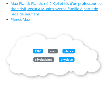
Max Planck Planck, né à Kiel et fils d'un professeur de
droit civil, vécut à Munich avecsa famille à partir de
l'âge de neuf ans.
Planck Max
1900
max
planck
révolutionna
physique
découverte
essentielle
évalua
vraiment
portée