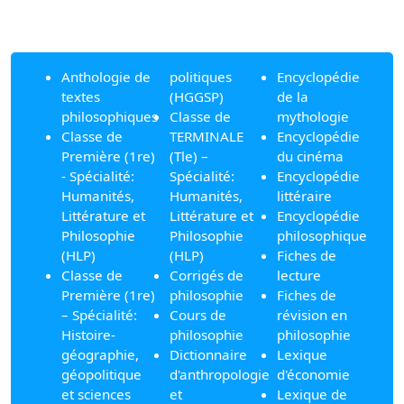
Anthologie de
politiques
Encyclopédie
textes
(HGGSP)
de la
philosophiques
Classe de
mythologie
Classe de
TERMINALE
Encyclopédie
Première (1re)
(Tle) –
du cinéma
- Spécialité:
Spécialité:
Encyclopédie
Humanités,
Humanités,
littéraire
Littérature et
Littérature et
Encyclopédie
Philosophie
Philosophie
philosophique
(HLP)
(HLP)
Fiches de
Classe de
Corrigés de
lecture
Première (1re)
philosophie
Fiches de
– Spécialité:
Cours de
révision en
Histoire-
philosophie
philosophie
géographie,
Dictionnaire
Lexique
géopolitique
d'anthropologie
d'économie
et sciences
et
Lexique de