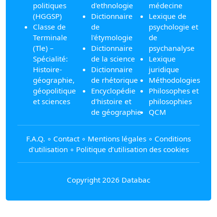
politiques
d'ethnologie
médecine
(HGGSP)
Dictionnaire
Lexique de
Classe de
de
psychologie et
Terminale
l'étymologie
de
(Tle) –
Dictionnaire
psychanalyse
Spécialité:
de la science
Lexique
Histoire-
Dictionnaire
juridique
géographie,
de rhétorique
Méthodologies
géopolitique
Encyclopédie
Philosophes et
et sciences
d'histoire et
philosophies
de géographie
QCM
F.A.Q.
∘
Contact
∘
Mentions légales
∘
Conditions
d'utilisation
∘
Politique d’utilisation des cookies
Copyright 2026 Databac