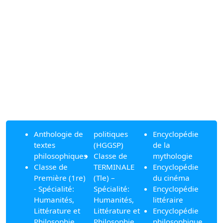
Anthologie de
politiques
Encyclopédie
textes
(HGGSP)
de la
philosophiques
Classe de
mythologie
Classe de
TERMINALE
Encyclopédie
Première (1re)
(Tle) –
du cinéma
- Spécialité:
Spécialité:
Encyclopédie
Humanités,
Humanités,
littéraire
Littérature et
Littérature et
Encyclopédie
Philosophie
Philosophie
philosophique