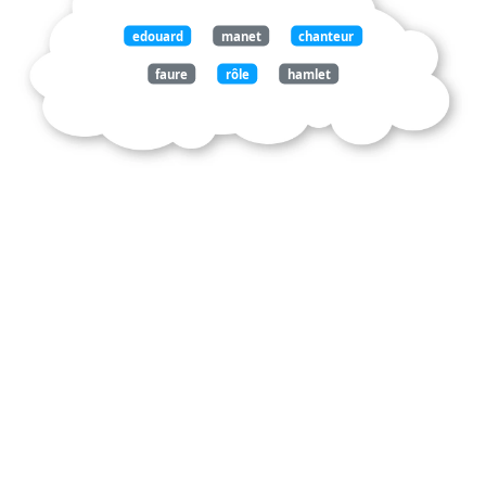
edouard
manet
chanteur
faure
rôle
hamlet