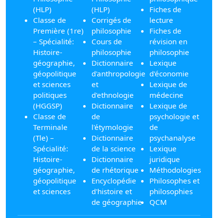
(HLP)
(HLP)
Fiches de
Classe de
Corrigés de
lecture
Première (1re)
philosophie
Fiches de
– Spécialité:
Cours de
révision en
Histoire-
philosophie
philosophie
géographie,
Dictionnaire
Lexique
géopolitique
d'anthropologie
d'économie
et sciences
et
Lexique de
politiques
d'ethnologie
médecine
(HGGSP)
Dictionnaire
Lexique de
Classe de
de
psychologie et
Terminale
l'étymologie
de
(Tle) –
Dictionnaire
psychanalyse
Spécialité:
de la science
Lexique
Histoire-
Dictionnaire
juridique
géographie,
de rhétorique
Méthodologies
géopolitique
Encyclopédie
Philosophes et
et sciences
d'histoire et
philosophies
de géographie
QCM