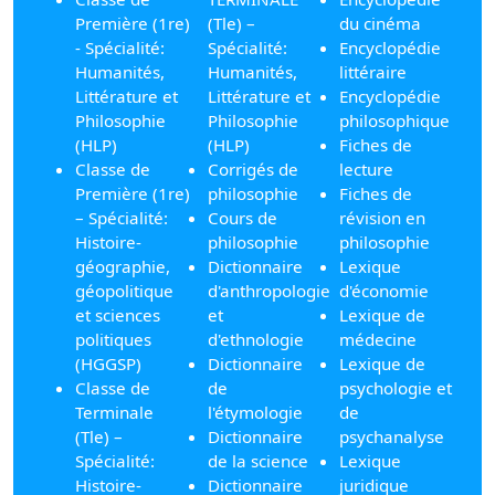
Première (1re)
(Tle) –
du cinéma
- Spécialité:
Spécialité:
Encyclopédie
Humanités,
Humanités,
littéraire
Littérature et
Littérature et
Encyclopédie
Philosophie
Philosophie
philosophique
(HLP)
(HLP)
Fiches de
Classe de
Corrigés de
lecture
Première (1re)
philosophie
Fiches de
– Spécialité:
Cours de
révision en
Histoire-
philosophie
philosophie
géographie,
Dictionnaire
Lexique
géopolitique
d'anthropologie
d'économie
et sciences
et
Lexique de
politiques
d'ethnologie
médecine
(HGGSP)
Dictionnaire
Lexique de
Classe de
de
psychologie et
Terminale
l'étymologie
de
(Tle) –
Dictionnaire
psychanalyse
Spécialité:
de la science
Lexique
Histoire-
Dictionnaire
juridique