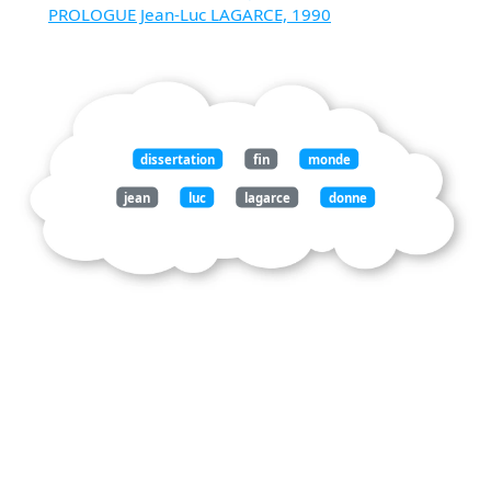
PROLOGUE Jean-Luc LAGARCE, 1990
dissertation
fin
monde
jean
luc
lagarce
donne
voir
personnages
crise