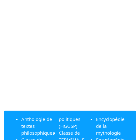
Anthologie de
politiques
Encyclopédie
textes
(HGGSP)
de la
philosophiques
Classe de
mythologie
Classe de
TERMINALE
Encyclopédie