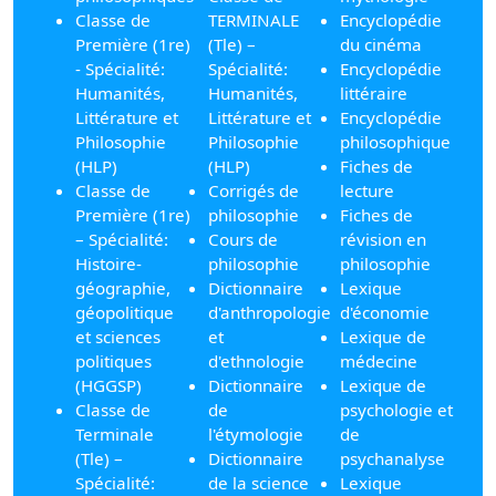
Classe de
TERMINALE
Encyclopédie
Première (1re)
(Tle) –
du cinéma
- Spécialité:
Spécialité:
Encyclopédie
Humanités,
Humanités,
littéraire
Littérature et
Littérature et
Encyclopédie
Philosophie
Philosophie
philosophique
(HLP)
(HLP)
Fiches de
Classe de
Corrigés de
lecture
Première (1re)
philosophie
Fiches de
– Spécialité:
Cours de
révision en
Histoire-
philosophie
philosophie
géographie,
Dictionnaire
Lexique
géopolitique
d'anthropologie
d'économie
et sciences
et
Lexique de
politiques
d'ethnologie
médecine
(HGGSP)
Dictionnaire
Lexique de
Classe de
de
psychologie et
Terminale
l'étymologie
de
(Tle) –
Dictionnaire
psychanalyse
Spécialité:
de la science
Lexique