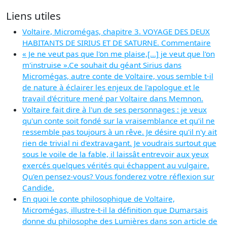
Liens utiles
Voltaire, Micromégas, chapitre 3. VOYAGE DES DEUX
HABITANTS DE SIRIUS ET DE SATURNE. Commentaire
« Je ne veut pas que l'on me plaise,[...] je veut que l'on
m'instruise ».Ce souhait du géant Sirius dans
Micromégas, autre conte de Voltaire, vous semble t-il
de nature à éclairer les enjeux de l'apologue et le
travail d'écriture mené par Voltaire dans Memnon.
Voltaire fait dire à l'un de ses personnages : je veux
qu'un conte soit fondé sur la vraisemblance et qu'il ne
ressemble pas toujours à un rêve. Je désire qu'il n'y ait
rien de trivial ni d'extravagant. Je voudrais surtout que
sous le voile de la fable, il laissât entrevoir aux yeux
exercés quelques vérités qui échappent au vulgaire.
Qu'en pensez-vous? Vous fonderez votre réflexion sur
Candide.
En quoi le conte philosophique de Voltaire,
Micromégas, illustre-t-il la définition que Dumarsais
donne du philosophe des Lumières dans son article de