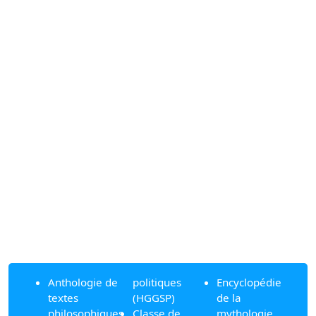
Anthologie de
politiques
Encyclopédie
textes
(HGGSP)
de la
philosophiques
Classe de
mythologie