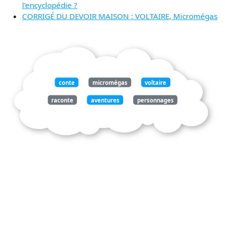
l'encyclopédie ?
CORRIGÉ DU DEVOIR MAISON : VOLTAIRE, Micromégas
conte
micromégas
voltaire
raconte
aventures
personnages
venant
saturne
sirius
tailles
géants
échellehumaine