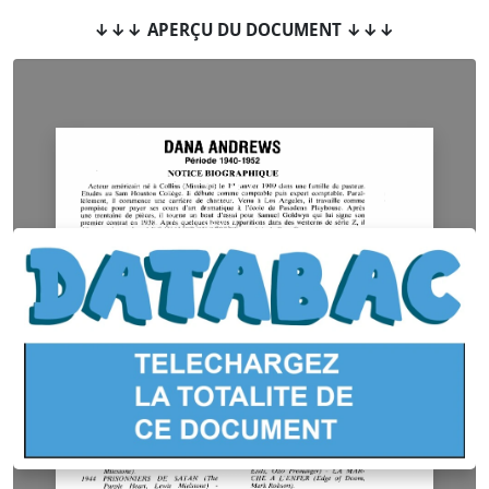
↓↓↓ APERÇU DU DOCUMENT ↓↓↓