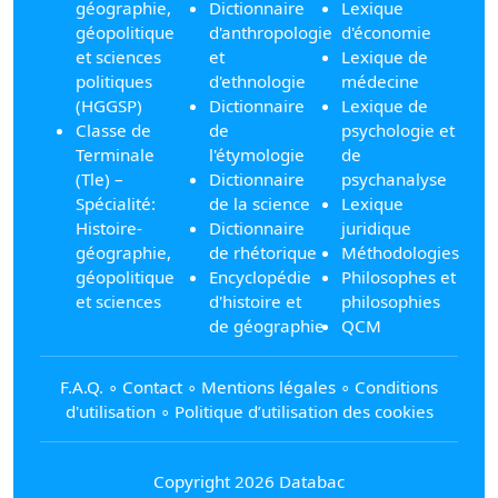
géographie,
Dictionnaire
Lexique
géopolitique
d'anthropologie
d'économie
et sciences
et
Lexique de
politiques
d'ethnologie
médecine
(HGGSP)
Dictionnaire
Lexique de
Classe de
de
psychologie et
Terminale
l'étymologie
de
(Tle) –
Dictionnaire
psychanalyse
Spécialité:
de la science
Lexique
Histoire-
Dictionnaire
juridique
géographie,
de rhétorique
Méthodologies
géopolitique
Encyclopédie
Philosophes et
et sciences
d'histoire et
philosophies
de géographie
QCM
F.A.Q.
∘
Contact
∘
Mentions légales
∘
Conditions
d'utilisation
∘
Politique d’utilisation des cookies
Copyright 2026 Databac