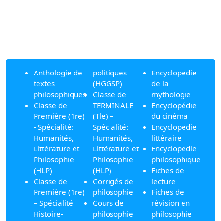
Anthologie de
politiques
Encyclopédie
textes
(HGGSP)
de la
philosophiques
Classe de
mythologie
Classe de
TERMINALE
Encyclopédie
Première (1re)
(Tle) –
du cinéma
- Spécialité:
Spécialité:
Encyclopédie
Humanités,
Humanités,
littéraire
Littérature et
Littérature et
Encyclopédie
Philosophie
Philosophie
philosophique
(HLP)
(HLP)
Fiches de
Classe de
Corrigés de
lecture
Première (1re)
philosophie
Fiches de
– Spécialité:
Cours de
révision en
Histoire-
philosophie
philosophie