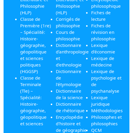
Philosophie
Philosophie
philosophique
(HLP)
(HLP)
Fiches de
Classe de
Corrigés de
lecture
Première (1re)
philosophie
Fiches de
– Spécialité:
Cours de
révision en
Histoire-
philosophie
philosophie
géographie,
Dictionnaire
Lexique
géopolitique
d'anthropologie
d'économie
et sciences
et
Lexique de
politiques
d'ethnologie
médecine
(HGGSP)
Dictionnaire
Lexique de
Classe de
de
psychologie et
Terminale
l'étymologie
de
(Tle) –
Dictionnaire
psychanalyse
Spécialité:
de la science
Lexique
Histoire-
Dictionnaire
juridique
géographie,
de rhétorique
Méthodologies
géopolitique
Encyclopédie
Philosophes et
et sciences
d'histoire et
philosophies
de géographie
QCM