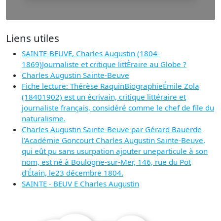
Liens utiles
SAINTE-BEUVE, Charles Augustin (1804-
1869)Journaliste et critique littÈraire au Globe ?
Charles Augustin Sainte-Beuve
Fiche lecture: Thérèse RaquinBiographieÉmile Zola
(18401902) est un écrivain, critique littéraire et
journaliste français, considéré comme le chef de file du
naturalisme.
Charles Augustin Sainte-Beuve par Gérard Bauërde
l'Académie Goncourt Charles Augustin Sainte-Beuve,
qui eût pu sans usurpation ajouter uneparticule à son
nom, est né à Boulogne-sur-Mer, 146, rue du Pot
d'Étain, le23 décembre 1804.
SAINTE - BEUV E Charles Augustin