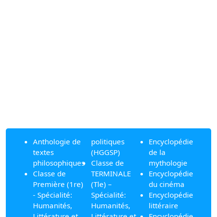
Anthologie de
politiques
Encyclopédie
textes
(HGGSP)
de la
philosophiques
Classe de
mythologie
Classe de
TERMINALE
Encyclopédie
Première (1re)
(Tle) –
du cinéma
- Spécialité:
Spécialité:
Encyclopédie
Humanités,
Humanités,
littéraire
Littérature et
Littérature et
Encyclopédie