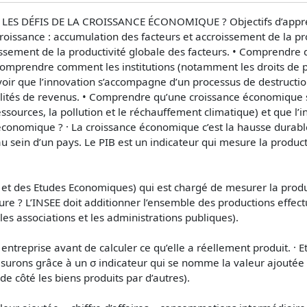
LES DÉFIS DE LA CROISSANCE ÉCONOMIQUE ? Objectifs d’appren
roissance : accumulation des facteurs et accroissement de la pr
roissement de la productivité globale des facteurs. • Comprendr
 • Comprendre comment les institutions (notamment les droits de p
; savoir que l’innovation s’accompagne d’un processus de destruc
lités de revenus. • Comprendre qu’une croissance économique s
urces, la pollution et le réchauffement climatique) et que l’inn
ce économique ? · La croissance économique c’est la hausse durabl
u sein d’un pays. Le PIB est un indicateur qui mesure la product
ques et des Etudes Economiques) qui est chargé de mesurer la pr
sure ? L’INSEE doit additionner l’ensemble des productions effect
les associations et les administrations publiques).
ette entreprise avant de calculer ce qu’elle a réellement produit. 
esurons grâce à un σ indicateur qui se nomme la valeur ajoutée
e côté les biens produits par d’autres).