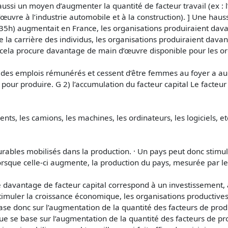
ussi un moyen d’augmenter la quantité de facteur travail (ex : 
uvre à l’industrie automobile et à la construction). ] Une hauss
5h) augmentait en France, les organisations produiraient davanta
de la carrière des individus, les organisations produiraient dava
la procure davantage de main d’œuvre disponible pour les org
des emplois rémunérés et cessent d’être femmes au foyer a au
 pour produire. G 2) l’accumulation du facteur capital Le facteur
nts, les camions, les machines, les ordinateurs, les logiciels, e
urables mobilisés dans la production. · Un pays peut donc stim
lorsque celle-ci augmente, la production du pays, mesurée par le
 de davantage de facteur capital correspond à un investissement
timuler la croissance économique, les organisations productives
e donc sur l’augmentation de la quantité des facteurs de produ
 se base sur l’augmentation de la quantité des facteurs de pro