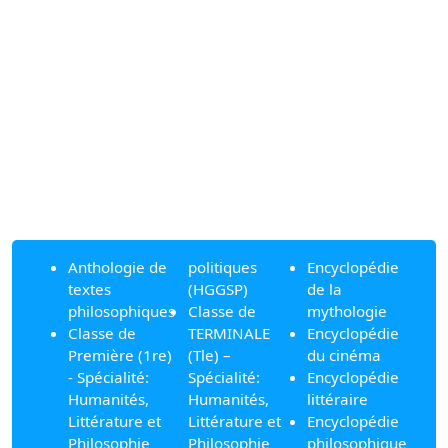
Anthologie de
politiques
Encyclopédie
textes
(HGGSP)
de la
philosophiques
Classe de
mythologie
Classe de
TERMINALE
Encyclopédie
Première (1re)
(Tle) –
du cinéma
- Spécialité:
Spécialité:
Encyclopédie
Humanités,
Humanités,
littéraire
Littérature et
Littérature et
Encyclopédie
Philosophie
Philosophie
philosophique