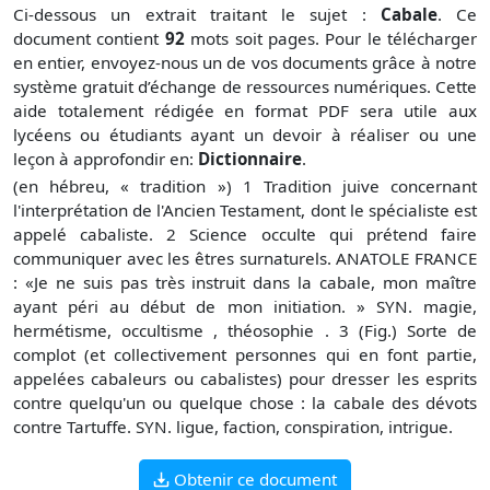
Ci-dessous un extrait traitant le sujet :
Cabale
. Ce
document contient
92
mots soit
pages. Pour le télécharger
en entier, envoyez-nous un de vos documents grâce à notre
système gratuit
d’échange de ressources numériques. Cette
aide totalement rédigée en format PDF sera utile aux
lycéens ou étudiants ayant un devoir à réaliser ou une
leçon à approfondir en:
Dictionnaire
.
(en hébreu, « tradition ») 1 Tradition juive concernant
l'interprétation de l'Ancien Testament, dont le spécialiste est
appelé cabaliste. 2 Science occulte qui prétend faire
communiquer avec les êtres surnaturels. ANATOLE FRANCE
: «Je ne suis pas très instruit dans la cabale, mon maître
ayant péri au début de mon initiation. » SYN. magie,
hermétisme, occultisme , théosophie . 3 (Fig.) Sorte de
complot (et collectivement personnes qui en font partie,
appelées cabaleurs ou cabalistes) pour dresser les esprits
contre quelqu'un ou quelque chose : la cabale des dévots
contre Tartuffe. SYN. ligue, faction, conspiration, intrigue.
Obtenir ce document