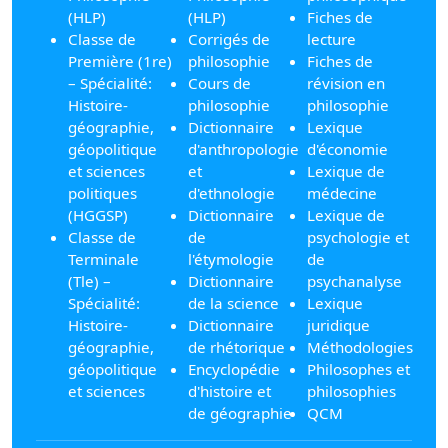
(HLP)
(HLP)
Fiches de
Classe de
Corrigés de
lecture
Première (1re)
philosophie
Fiches de
– Spécialité:
Cours de
révision en
Histoire-
philosophie
philosophie
géographie,
Dictionnaire
Lexique
géopolitique
d'anthropologie
d'économie
et sciences
et
Lexique de
politiques
d'ethnologie
médecine
(HGGSP)
Dictionnaire
Lexique de
Classe de
de
psychologie et
Terminale
l'étymologie
de
(Tle) –
Dictionnaire
psychanalyse
Spécialité:
de la science
Lexique
Histoire-
Dictionnaire
juridique
géographie,
de rhétorique
Méthodologies
géopolitique
Encyclopédie
Philosophes et
et sciences
d'histoire et
philosophies
de géographie
QCM