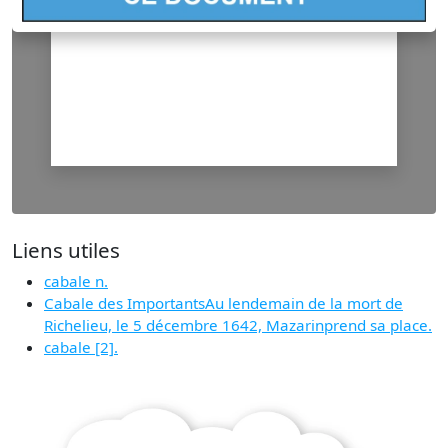
Liens utiles
cabale n.
Cabale des ImportantsAu lendemain de la mort de
Richelieu, le 5 décembre 1642, Mazarinprend sa place.
cabale [2].