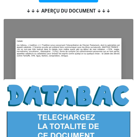
↓↓↓ APERÇU DU DOCUMENT ↓↓↓