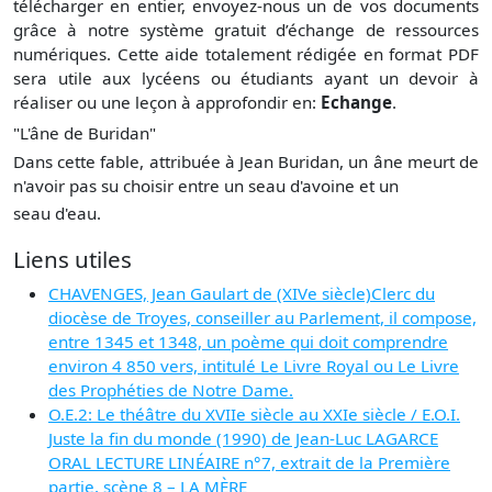
télécharger en entier, envoyez-nous un de vos documents
grâce à notre système gratuit
d’échange de ressources
numériques. Cette aide totalement rédigée en format PDF
sera utile aux lycéens ou étudiants ayant un devoir à
réaliser ou une leçon à approfondir en:
Echange
.
"L'âne de Buridan"
Dans cette fable, attribuée à Jean Buridan, un âne meurt de
n'avoir pas su choisir entre un seau d'avoine et un
seau d'eau.
Liens utiles
CHAVENGES, Jean Gaulart de (XIVe siècle)Clerc du
diocèse de Troyes, conseiller au Parlement, il compose,
entre 1345 et 1348, un poème qui doit comprendre
environ 4 850 vers, intitulé Le Livre Royal ou Le Livre
des Prophéties de Notre Dame.
O.E.2: Le théâtre du XVIIe siècle au XXIe siècle / E.O.I.
Juste la fin du monde (1990) de Jean-Luc LAGARCE
ORAL LECTURE LINÉAIRE n°7, extrait de la Première
partie, scène 8 – LA MÈRE