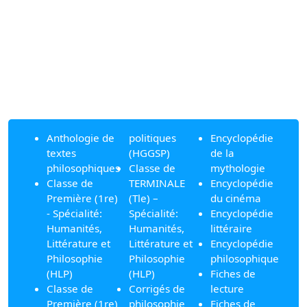
Anthologie de
politiques
Encyclopédie
textes
(HGGSP)
de la
philosophiques
Classe de
mythologie
Classe de
TERMINALE
Encyclopédie
Première (1re)
(Tle) –
du cinéma
- Spécialité:
Spécialité:
Encyclopédie
Humanités,
Humanités,
littéraire
Littérature et
Littérature et
Encyclopédie
Philosophie
Philosophie
philosophique
(HLP)
(HLP)
Fiches de
Classe de
Corrigés de
lecture
Première (1re)
philosophie
Fiches de