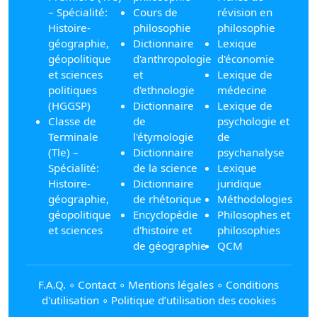
– Spécialité:
Cours de
révision en
Histoire-
philosophie
philosophie
géographie,
Dictionnaire
Lexique
géopolitique
d'anthropologie
d'économie
et sciences
et
Lexique de
politiques
d'ethnologie
médecine
(HGGSP)
Dictionnaire
Lexique de
Classe de
de
psychologie et
Terminale
l'étymologie
de
(Tle) –
Dictionnaire
psychanalyse
Spécialité:
de la science
Lexique
Histoire-
Dictionnaire
juridique
géographie,
de rhétorique
Méthodologies
géopolitique
Encyclopédie
Philosophes et
et sciences
d'histoire et
philosophies
de géographie
QCM
F.A.Q.
∘
Contact
∘
Mentions légales
∘
Conditions
d'utilisation
∘
Politique d’utilisation des cookies