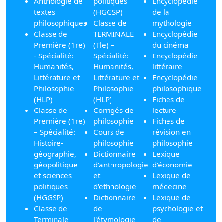
Anthologie de
politiques
Encyclopédie
textes
(HGGSP)
de la
philosophiques
Classe de
mythologie
Classe de
TERMINALE
Encyclopédie
Première (1re)
(Tle) –
du cinéma
- Spécialité:
Spécialité:
Encyclopédie
Humanités,
Humanités,
littéraire
Littérature et
Littérature et
Encyclopédie
Philosophie
Philosophie
philosophique
(HLP)
(HLP)
Fiches de
Classe de
Corrigés de
lecture
Première (1re)
philosophie
Fiches de
– Spécialité:
Cours de
révision en
Histoire-
philosophie
philosophie
géographie,
Dictionnaire
Lexique
géopolitique
d'anthropologie
d'économie
et sciences
et
Lexique de
politiques
d'ethnologie
médecine
(HGGSP)
Dictionnaire
Lexique de
Classe de
de
psychologie et
Terminale
l'étymologie
de