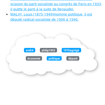
scission du parti socialiste au congrès de Paris en 1933,
il quitte le parti à la suite de Renaudel.
MALVY, Louis (1875-1949)Homme politique, il est
député radical-socialiste de 1906 à 1940.
andré
philip1902
1970agrégé
économie
politique
député
rhône
1936
1940
membre
parti
socialiste
dès1920
campagne
laval
rapprochement
allemagneet