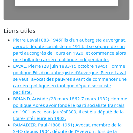
Liens utiles
Pierre Laval1883-1945Fils d'un aubergiste auvergnat,
avocat, député socialiste en 1914, il se sépare de son
parti aucongrès de Tours en 1920, et commence alors
une brillante carrière politique indépendante.
LAVAL, Pierre (28 juin 1883-15 octobre 1945) Homme
politique Fils d'un aubergiste d'Auvergne, Pierre Laval
se veut l'avocat des pauvres avant de commencer une
carrière politique en tant que député socialiste
pacifiste.
BRIAND, Aristide (28 mars 1862-7 mars 1932) Homme
politique Après avoir fondé le parti socialiste français
en 1901 avec Jean JaurèsF309, il est élu député de la
Loire-Inférieure en 1902.
RAMADIER, Paul (1888-1961) Avocat, membre de la
SFIO depuis 1904, député de l'Aveyron ; lors de la