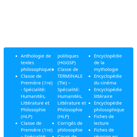
Anthologie de
politiques
Encyclopédie
textes
(HGGSP)
de la
philosophiques
Classe de
mythologie
Classe de
TERMINALE
Encyclopédie
Première (1re)
(Tle) –
du cinéma
- Spécialité:
Spécialité:
Encyclopédie
Humanités,
Humanités,
littéraire
Littérature et
Littérature et
Encyclopédie
Philosophie
Philosophie
philosophique
(HLP)
(HLP)
Fiches de
Classe de
Corrigés de
lecture
Première (1re)
philosophie
Fiches de
– Spécialité:
Cours de
révision en