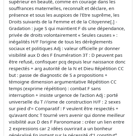
supérieur en beauté, comme en courage dans les
souffrances maternelles, reconnaît et déclare, en
présence et sous les auspices de l'Etre suprême, les
Droits suivants de la Femme et de la Citoyenne[.] -
Gradation : juge S qui maintient F ds une dépendance,
privée de droits volontairement « Seules causes » :
inégalités H/F l’origine de tous les dérèglements
sociaux et politiques Adj : valeur officielle pr donner
visibilité aux D des F Enumération 3T : D peuvent pas
être refusé, confisquer pcq depuis leur naissance donc
respectés + arg autorité de la N et Dieu Répétition CC
but : passe de diagnostic de S a propositions +
témoigne dimension argumentative Répétition CC
temps (exprime répétition) : combat F sans
interruption + insiste urgence de l’action Adj : porté
universelle du T //isme de construction H/F : 2 sexes
sur pied d’= Comparatif : F veulent être respectés +
qu’avant donc T tourné vers avenir qui donne meilleur
visibilité aux D des F Paronomase : créer un lien entre
2 expressions car 2 idées ouvrirait a un bonheur
généralisé En instant sur la nécessité d’1 constitut°