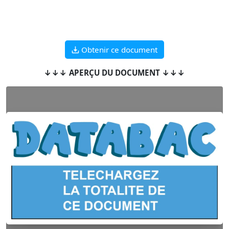
Obtenir ce document
↓↓↓ APERÇU DU DOCUMENT ↓↓↓