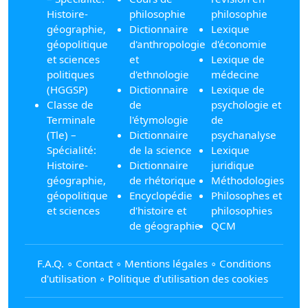
Histoire-
philosophie
philosophie
géographie,
Dictionnaire
Lexique
géopolitique
d'anthropologie
d'économie
et sciences
et
Lexique de
politiques
d'ethnologie
médecine
(HGGSP)
Dictionnaire
Lexique de
Classe de
de
psychologie et
Terminale
l'étymologie
de
(Tle) –
Dictionnaire
psychanalyse
Spécialité:
de la science
Lexique
Histoire-
Dictionnaire
juridique
géographie,
de rhétorique
Méthodologies
géopolitique
Encyclopédie
Philosophes et
et sciences
d'histoire et
philosophies
de géographie
QCM
F.A.Q.
∘
Contact
∘
Mentions légales
∘
Conditions
d'utilisation
∘
Politique d’utilisation des cookies