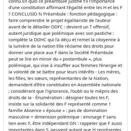
connu En quoi ce préambule justifie t’il l’importance
d’une constitution affirmant l’égalité entre les H et les F
? CONCLUSIO N Préambule : fonction pédagogique :
faire comprendre le projet égalitariste de l’auteur
avant de le détailler DDFC : devient un T offensif,
autant juridique que polémique avec son pastiche :
complète la DDHC qui l’a déçu et remet la citoyenne à
la lumière de la nation Elle réclame des droits pour
donner une place aux F dans la Société Préambule
peut se lire en miroir du « postambule », plus
polémique, qui vise à insuffler aux femmes l’énergie et
la volonté de se battre pour leurs intérêts - Les mères,
les filles, les sœurs, représentantes de la Nation,
demandent d'être constituées en Assemblée nationale
; considérant que l'ignorance, l'oubli ou le mépris des
droits de la - Énumération : désigner toutes les F,
insiste sur la solidarité des F représenté comme 1
famille Absence « épouse » : pas de domination
masculine = dimension polémique : envisage F sans
lien avec F, être indépendant GN : rappeler que F aussi
importantes dans S, peuvent autant que H représenter