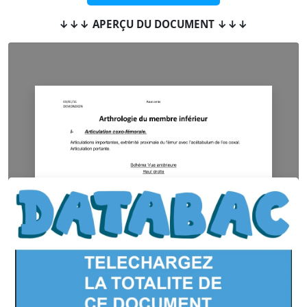
↓↓↓ APERÇU DU DOCUMENT ↓↓↓