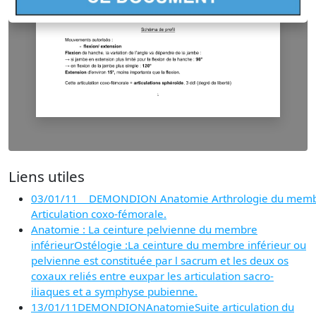
Liens utiles
03/01/11 DEMONDION Anatomie Arthrologie du membre
Articulation coxo-fémorale.
Anatomie : La ceinture pelvienne du membre
inférieurOstélogie :La ceinture du membre inférieur ou
pelvienne est constituée par l sacrum et les deux os
coxaux reliés entre euxpar les articulation sacro-
iliaques et a symphyse pubienne.
13/01/11DEMONDIONAnatomieSuite articulation du