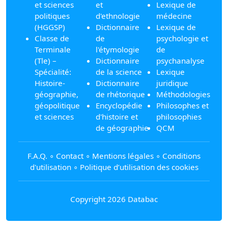
et sciences
et
Lexique de
politiques
d'ethnologie
médecine
(HGGSP)
Dictionnaire
Lexique de
Classe de
de
psychologie et
Terminale
l'étymologie
de
(Tle) –
Dictionnaire
psychanalyse
Spécialité:
de la science
Lexique
Histoire-
Dictionnaire
juridique
géographie,
de rhétorique
Méthodologies
géopolitique
Encyclopédie
Philosophes et
et sciences
d'histoire et
philosophies
de géographie
QCM
F.A.Q.
∘
Contact
∘
Mentions légales
∘
Conditions
d'utilisation
∘
Politique d’utilisation des cookies
Copyright 2026 Databac