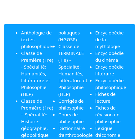
Anthologie de
politiques
Encyclopédie
textes
(HGGSP)
de la
philosophiques
Classe de
mythologie
Classe de
TERMINALE
Encyclopédie
Première (1re)
(Tle) –
du cinéma
- Spécialité:
Spécialité:
Encyclopédie
Humanités,
Humanités,
littéraire
Littérature et
Littérature et
Encyclopédie
Philosophie
Philosophie
philosophique
(HLP)
(HLP)
Fiches de
Classe de
Corrigés de
lecture
Première (1re)
philosophie
Fiches de
– Spécialité:
Cours de
révision en
Histoire-
philosophie
philosophie
géographie,
Dictionnaire
Lexique
géopolitique
d'anthropologie
d'économie