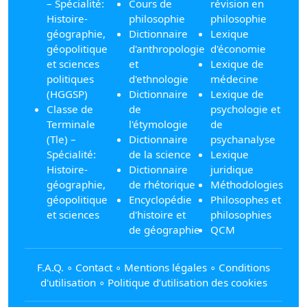
– Spécialité:
Cours de
révision en
Histoire-
philosophie
philosophie
géographie,
Dictionnaire
Lexique
géopolitique
d'anthropologie
d'économie
et sciences
et
Lexique de
politiques
d'ethnologie
médecine
(HGGSP)
Dictionnaire
Lexique de
Classe de
de
psychologie et
Terminale
l'étymologie
de
(Tle) –
Dictionnaire
psychanalyse
Spécialité:
de la science
Lexique
Histoire-
Dictionnaire
juridique
géographie,
de rhétorique
Méthodologies
géopolitique
Encyclopédie
Philosophes et
et sciences
d'histoire et
philosophies
de géographie
QCM
F.A.Q.
∘
Contact
∘
Mentions légales
∘
Conditions
d'utilisation
∘
Politique d’utilisation des cookies