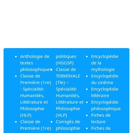
Anthologie de
politiques
Encyclopédie
textes
(HGGSP)
de la
philosophiques
Classe de
mythologie
Classe de
TERMINALE
Encyclopédie
Première (1re)
(Tle) –
du cinéma
- Spécialité:
Spécialité:
Encyclopédie
Humanités,
Humanités,
littéraire
Littérature et
Littérature et
Encyclopédie
Philosophie
Philosophie
philosophique
(HLP)
(HLP)
Fiches de
Classe de
Corrigés de
lecture
Première (1re)
philosophie
Fiches de